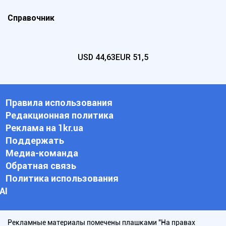
Справочник
USD
44,63
EUR
51,5
Правила использования
Редакционная политика
Реклама на 1kr.ua
Поддержать
Медиа-команда
Обратная связь
Политика использования
АI
Рекламные материалы помечены плашками "На правах