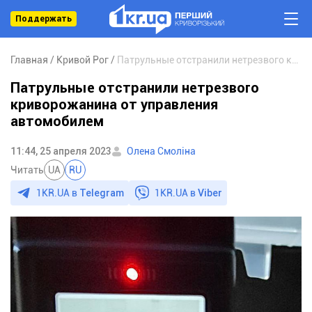
Поддержать
Главная
Кривой Рог
Патрульные отстранили нетрезвого криворожанина от управления автомобилем
Патрульные отстранили нетрезвого
криворожанина от управления
автомобилем
11:44, 25 апреля 2023
Олена Смоліна
Читать
UA
RU
1KR.UA в
Telegram
1KR.UA в
Viber