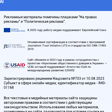
АI
Рекламные материалы помечены плашками "На правах
рекламы" и "Политическая реклама".
В 2025 году работу медиа поддерживает Европейский Союз
Независимая сертификация в соответствии с программой
Journalism Trust Initiative (JTI) и стандартов ISO CWA 17493:
2019
Сайт обновлен в 2023 году в рамках сотрудничества с
проектом «Укрепление общественного доверия в Украине» —
UCBI, который поддерживает Агентство США по
международному развитию (USAID)
Зарегистрировано решением Нацсовета №703 от 10.08.2023
Субъект в сфере онлайн-медиа; идентификатор медиа - R40-
01168
Все текстовые и медийные материалы сайта защищены
авторскими правами в соответствии с действующим
законодательством. Использование любых материалов,
размещенных на сайте, разрешается при условии ссылки на