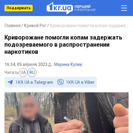
Поддержать
Главная
Кривой Рог
Криворожане помогли копам задержать подозреваемого в распространении наркотиков
Криворожане помогли копам задержать
подозреваемого в распространении
наркотиков
16:34, 05 апреля 2023
Марина Кулик
Читать
UA
RU
1KR.UA в
Telegram
1KR.UA в
Viber