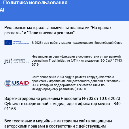
Политика использования
АI
Рекламные материалы помечены плашками "На правах
рекламы" и "Политическая реклама".
В 2025 году работу медиа поддерживает Европейский Союз
Независимая сертификация в соответствии с программой
Journalism Trust Initiative (JTI) и стандартов ISO CWA 17493:
2019
Сайт обновлен в 2023 году в рамках сотрудничества с
проектом «Укрепление общественного доверия в Украине» —
UCBI, который поддерживает Агентство США по
международному развитию (USAID)
Зарегистрировано решением Нацсовета №703 от 10.08.2023
Субъект в сфере онлайн-медиа; идентификатор медиа - R40-
01168
Все текстовые и медийные материалы сайта защищены
авторскими правами в соответствии с действующим