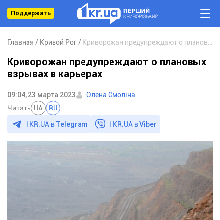
Поддержать
Главная
Кривой Рог
Криворожан предупреждают о плановых взрывах в карьерах
Криворожан предупреждают о плановых
взрывах в карьерах
09:04, 23 марта 2023
Олена Смоліна
Читать
UA
RU
1KR.UA в
Telegram
1KR.UA в
Viber