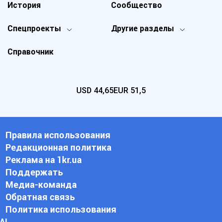
История
Сообщество
Спецпроекты
Другие разделы
Справочник
USD
44,65
EUR
51,5
Правила использования
Редакционная политика
Реклама на 1kr.ua
Поддержать
Медиа-команда
Обратная связь
Политика использования
АI