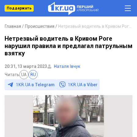
Поддержать
Главная
Происшествия
Нетрезвый водитель в Кривом Роге нарушил правила и предлагал патрульным взятку
Нетрезвый водитель в Кривом Роге
нарушил правила и предлагал патрульным
взятку
20:31, 13 марта 2023
Наталя Івчук
Читать
UA
RU
1KR.UA в
Telegram
1KR.UA в
Viber