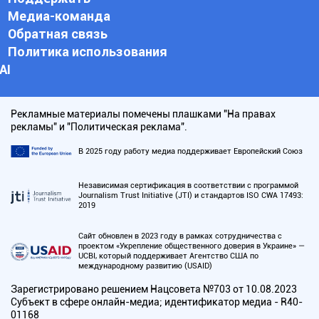
Медиа-команда
Обратная связь
Политика использования
АI
Рекламные материалы помечены плашками "На правах
рекламы" и "Политическая реклама".
В 2025 году работу медиа поддерживает Европейский Союз
Независимая сертификация в соответствии с программой
Journalism Trust Initiative (JTI) и стандартов ISO CWA 17493:
2019
Сайт обновлен в 2023 году в рамках сотрудничества с
проектом «Укрепление общественного доверия в Украине» —
UCBI, который поддерживает Агентство США по
международному развитию (USAID)
Зарегистрировано решением Нацсовета №703 от 10.08.2023
Субъект в сфере онлайн-медиа; идентификатор медиа - R40-
01168