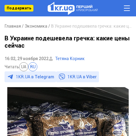
Поддержать
Главная
Экономика
В Украине подешевела гречка: какие цены сейчас
В Украине подешевела гречка: какие цены
сейчас
16:02, 29 ноября 2022
Тетяна Корник
Читать
UA
RU
1KR.UA в
Telegram
1KR.UA в
Viber