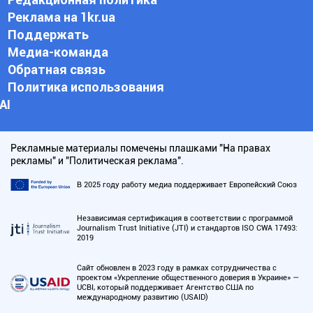
Реклама на 1kr.ua
Поддержать
Медиа-команда
Обратная связь
Политика использования
АI
Рекламные материалы помечены плашками "На правах
рекламы" и "Политическая реклама".
В 2025 году работу медиа поддерживает Европейский Союз
Независимая сертификация в соответствии с программой
Journalism Trust Initiative (JTI) и стандартов ISO CWA 17493:
2019
Сайт обновлен в 2023 году в рамках сотрудничества с
проектом «Укрепление общественного доверия в Украине» —
UCBI, который поддерживает Агентство США по
международному развитию (USAID)