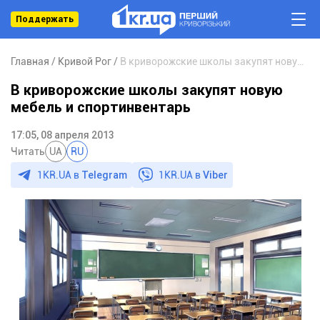
Поддержать
Главная
Кривой Рог
В криворожские школы закупят новую мебель и спортинвентарь
В криворожские школы закупят новую
мебель и спортинвентарь
17:05, 08 апреля 2013
Читать
UA
RU
1KR.UA в
Telegram
1KR.UA в
Viber