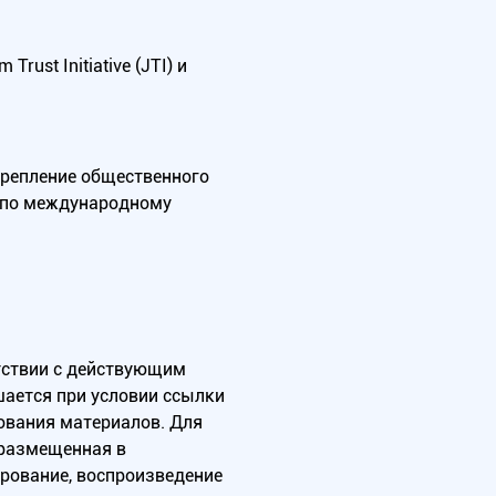
ust Initiative (JTI) и
крепление общественного
А по международному
тствии с действующим
ается при условии ссылки
зования материалов. Для
 размещенная в
ирование, воспроизведение