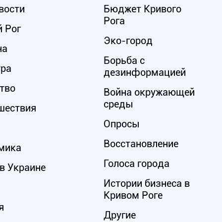
вости
Бюджет Кривого
Рога
 Рог
Эко-город
на
Борьба с
ура
дезинформацией
тво
Война окружающей
среды
шествия
Опросы
Восстановление
мика
Голоса города
в Украине
Истории бизнеса в
Кривом Роге
я
Другие