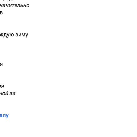
значительно
в
аждую зиму
я
яя
ной за
алу