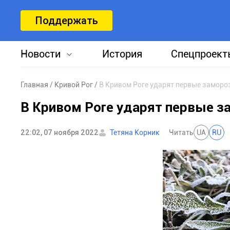
Поддержать
Новости
История
Спецпроект
Главная
Кривой Рог
В Кривом Роге ударят первые заморо
В Кривом Роге ударят первые з
22:02, 07 ноября 2022
Тетяна Корник
Читать
UA
RU