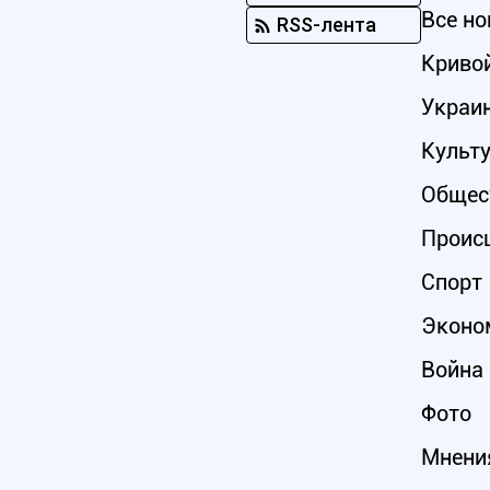
Все но
RSS-лента
Кривой
Украи
Культ
Общес
Проис
Спорт
Эконо
Война 
Фото
Мнени