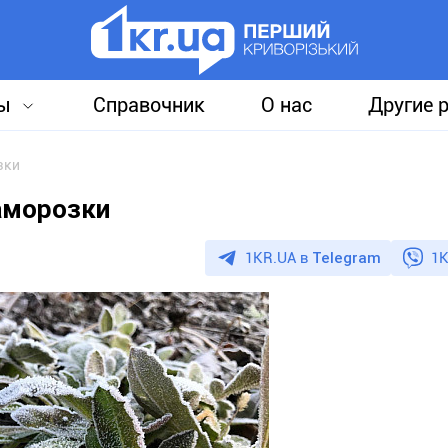
ы
Справочник
О нас
Другие 
зки
аморозки
1KR.UA в
Telegram
1K