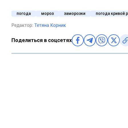
погода
мороз
заморозки
погода кривой р
Редактор:
Тетяна Корник
Поделиться в соцсетях