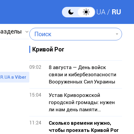
UA
RU
разделы
Поиск
Кривой Рог
09:02
8 августа — День войск
связи и кибербезопасности
R.UA в
Viber
Вооруженных Сил Украины
15:04
Устав Криворожской
городской громады: нужен
ли нам день памяти
умерших городских голов?
11:24
Сколько времени нужно,
чтобы проехать Кривой Рог