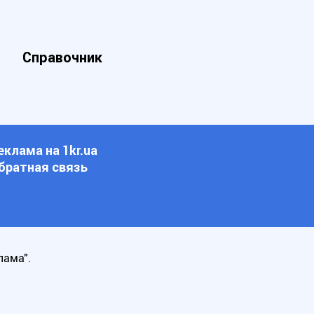
Справочник
еклама на 1kr.ua
братная связь
лама".