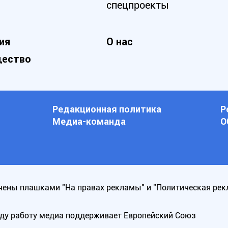
спецпроекты
ия
О нас
ество
Редакционная политика
Р
Медиа-команда
О
ены плашками "На правах рекламы" и "Политическая рек
оду работу медиа поддерживает Европейский Союз