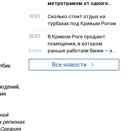
метротрамом от одного
конца к другому
10:01
Сколько стоит отдых на
турбазах под Кривым Рогом
20:57
В Кривом Роге продают
помещения, в котором
Вчера
раньше работали банки – за
сколько миллионов гривен
Все новости
лбик
людений,
рия
чной
х регионах
 Средняя