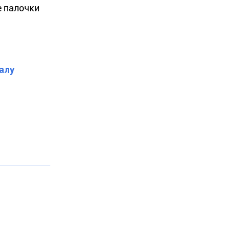
е палочки
алу