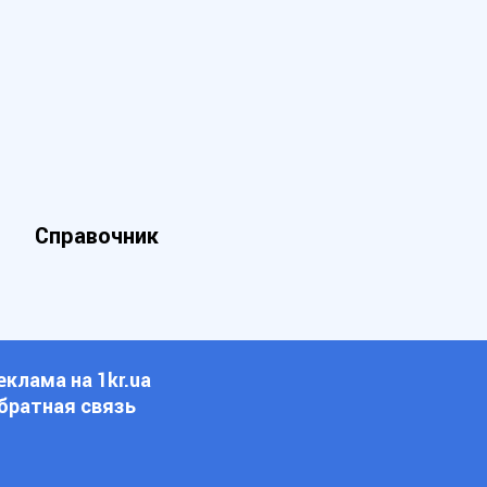
Справочник
еклама на 1kr.ua
братная связь