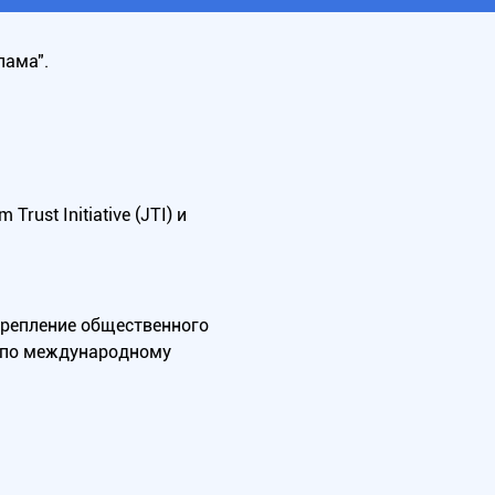
лама".
ust Initiative (JTI) и
крепление общественного
А по международному