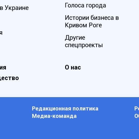
Голоса города
в Украине
Истории бизнеса в
Кривом Роге
я
Другие
спецпроекты
ия
О нас
ество
Редакционная политика
Р
Медиа-команда
О