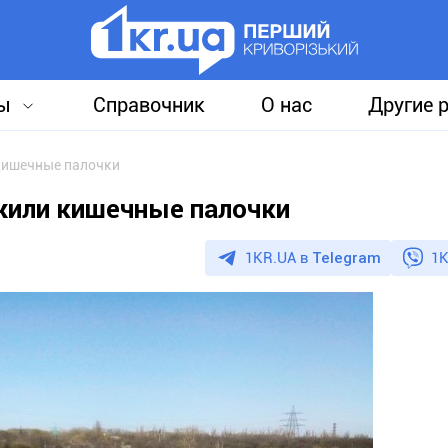
ы
Справочник
О нас
Другие 
кишечные палочки
жили кишечные палочки
1KR.UA в
Telegram
1K