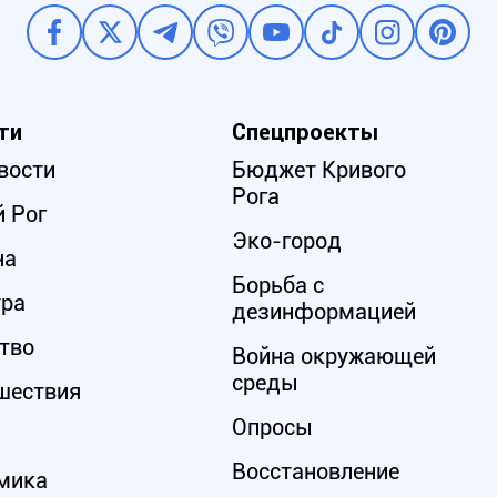
ти
Спецпроекты
вости
Бюджет Кривого
Рога
 Рог
Эко-город
на
Борьба с
ура
дезинформацией
тво
Война окружающей
среды
шествия
Опросы
Восстановление
мика