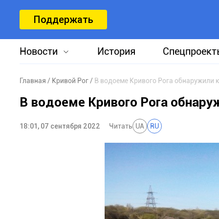
Поддержать
Новости
История
Спецпроект
Главная
Кривой Рог
В водоеме Кривого Рога обнаружили 
В водоеме Кривого Рога обнару
18:01, 07 сентября 2022
Читать
UA
RU