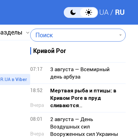
UA
RU
разделы
Поиск
Кривой Рог
07:17
3 августа — Всемирный
день арбуза
R.UA в
Viber
18:52
Мертвая рыба и птицы: в
Кривом Роге в пруд
Вчера
сливаются
канализационные стоки
08:01
2 августа — День
Воздушных сил
Вчера
Вооруженных сил Украины