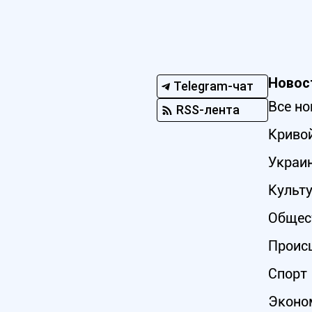
Новос
Telegram-чат
Все но
RSS-лента
Кривой
Украи
Культ
Общес
Проис
Спорт
Эконо