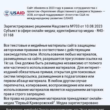
Сайт обновлен в 2023 году в рамках сотрудничества с
проектом «Укрепление общественного доверия в Украине» —
UCBI, который поддерживает Агентство США по
международному развитию (USAID)
Зарегистрировано решением Нацсовета №703 от 10.08.2023
Субъект в сфере онлайн-медиа; идентификатор медиа - R40-
01168
Все текстовые и медийные материалы сайта защищены
авторскими правами в соответствии с действующим
законодательством. Использование любых материалов,
размещенных на сайте, разрешается при условии ссылки на
1kr.ua. Она должна быть размещена независимо от полного
или частичного использования материалов. Для интернет-
изданий обязательна прямая, открытая для поисковых
систем гиперссылка, размещенная в подзаголовке или
первом абзаце материала. В любом другом случае
перепечатка, копирование, воспроизведение или иное
использование материалов является нарушением авторских
прав и строго запрещено.
Все права на размещение материалов принадлежат онлайн-
медиа "Первый Криворожский". Медиа зарегистрировано
Национальным советом Украины по вопросам телевидения и
Все хорошо, everybody! Просто предупреждаем, что 1kr.ua использует