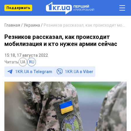
Поддержать
Главная
Украина
Резников рассказал, как происходит мобилизация и кто нужен армии сейчас
Резников рассказал, как происходит
мобилизация и кто нужен армии сейчас
15:18, 17 августа 2022
Читать
UA
RU
1KR.UA в
Telegram
1KR.UA в
Viber