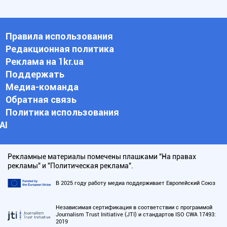
Правила использования
Редакционная политика
Реклама на 1kr.ua
Поддержать
Медиа-команда
Обратная связь
Политика использования
АI
Рекламные материалы помечены плашками "На правах
рекламы" и "Политическая реклама".
В 2025 году работу медиа поддерживает Европейский Союз
Независимая сертификация в соответствии с программой
Journalism Trust Initiative (JTI) и стандартов ISO CWA 17493:
2019