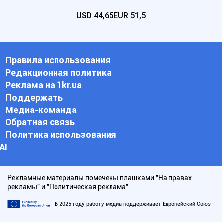
USD
44,65
EUR
51,5
Правила использования
Редакционная политика
Реклама на 1kr.ua
Поддержать
Медиа-команда
Обратная связь
Политика использования
АI
Рекламные материалы помечены плашками "На правах
рекламы" и "Политическая реклама".
В 2025 году работу медиа поддерживает Европейский Союз