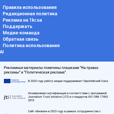
Правила использования
Редакционная политика
Реклама на 1kr.ua
Поддержать
Медиа-команда
Обратная связь
Политика использования
АI
Рекламные материалы помечены плашками "На правах
рекламы" и "Политическая реклама".
В 2025 году работу медиа поддерживает Европейский Союз
Независимая сертификация в соответствии с программой
Journalism Trust Initiative (JTI) и стандартов ISO CWA 17493:
2019
Сайт обновлен в 2023 году в рамках сотрудничества с