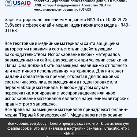
проектом «Укрепление общественного доверия в Украине» —
UCBI, который поддерживает Агентство США по
международному развитию (USAID)
Зарегистрировано решением Нацсовета №703 от 10.08.2023
Субъект в сфере онлайн-медиа; идентификатор медиа - R40-
01168
Все текстовые и медийные материалы сайта защищены
авторскими правами в соответствии с действующим
законодательством. Использование любых материалов,
размещенных на сайте, разрешается при условии ссылки на
1kr.ua. Она должна быть размещена независимо от полного
или частичного использования материалов. Для интернет-
изданий обязательна прямая, открытая для поисковых
систем гиперссылка, размещенная в подзаголовке или
первом абзаце материала. В любом другом случае
перепечатка, копирование, воспроизведение или иное
использование материалов является нарушением авторских
прав и строго запрещено.
Все права на размещение материалов принадлежат онлайн-
медиа "Первый Криворожский". Медиа зарегистрировано
Национальным советом Украины по вопросам телевидения и
Все хорошо, everybody! Просто предупреждаем, что 1kr.ua использует
радиовещания.
файлы cookie. Это для анализа и настройки рекламы. Спасибо, что с
нами!