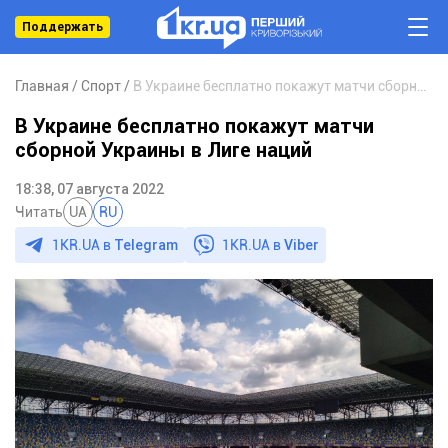
Поддержать
Главная
Спорт
В Украине бесплатно покажут матчи сборной Украины в Лиге наций
В Украине бесплатно покажут матчи
сборной Украины в Лиге наций
18:38, 07 августа 2022
Читать
UA
RU
1KR.UA в
Telegram
1KR.UA в
Viber