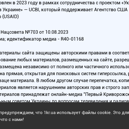
овлен в 2023 году в рамках сотрудничества с проектом «У
в Украине» — UCBI, который поддерживает Агентство СШ
 (USAID)
Нацсовета №703 от 10.08.2023
иа; идентификатор медиа - R40-01168
материалы сайта защищены авторскими правами в соотве
ование любых материалов, размещенных на сайте, разреш
 размещена независимо от полного или частичного исполь
на прямая, открытая для поисковых систем гиперссылка,
заце материала. В любом другом случае перепечатка, коп
ериалов является нарушением авторских прав и строго за
атериалов принадлежат онлайн-медиа "Первый Криворожск
ьным советом Украины по вопросам телевидения и радио
предупреждаем, что 1kr.ua использует файлы cookie. Это дл
Copyright © 2010 - 2026 Все права защищены
что с нами!