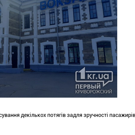
ування декількох потягів задля зручності пасажирів