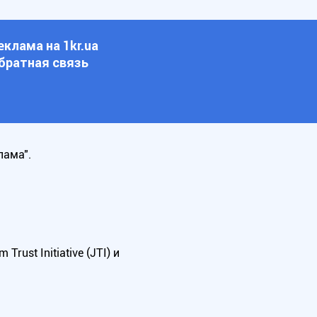
еклама на 1kr.ua
братная связь
лама".
ust Initiative (JTI) и