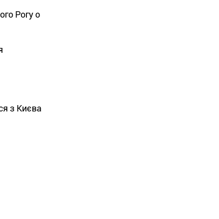
ого Рогу о
я
ся з Києва