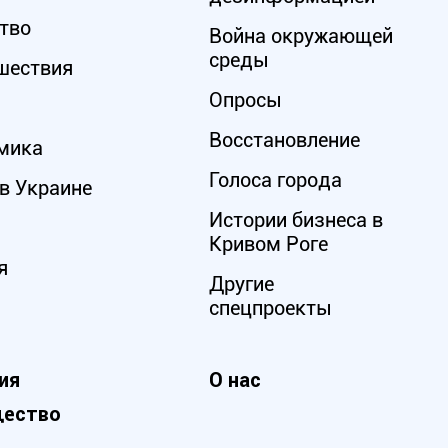
тво
Война окружающей
среды
шествия
Опросы
Восстановление
мика
Голоса города
в Украине
Истории бизнеса в
Кривом Роге
я
Другие
спецпроекты
ия
О нас
ество