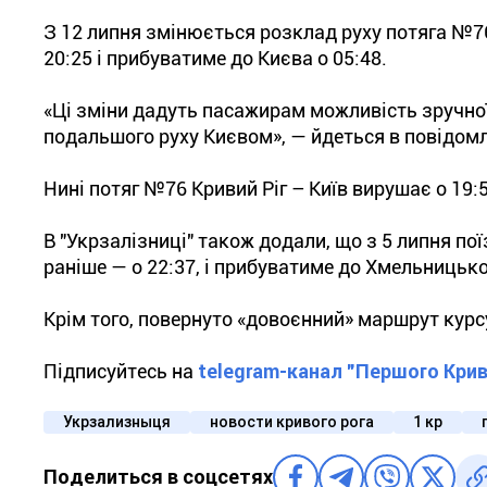
З 12 липня змінюється розклад руху потяга №76/
20:25 і прибуватиме до Києва о 05:48.
«Ці зміни дадуть пасажирам можливість зручної 
подальшого руху Києвом», — йдеться в повідомл
Нині потяг №76 Кривий Ріг – Київ вирушає о 19:5
В "Укрзалізниці" також додали, що з
5 липня по
раніше — о 22:37, і прибуватиме до Хмельницько
Крім того, повернуто «довоєнний» маршрут курс
Підписуйтесь на
telegram-канал "Першого Крив
Укрзализныця
новости кривого рога
1 кр
Поделиться в соцсетях