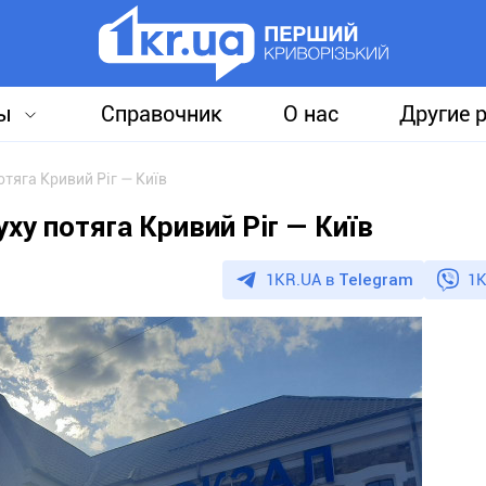
ы
Справочник
О нас
Другие 
тяга Кривий Ріг — Київ
ху потяга Кривий Ріг — Київ
1KR.UA в
Telegram
1K