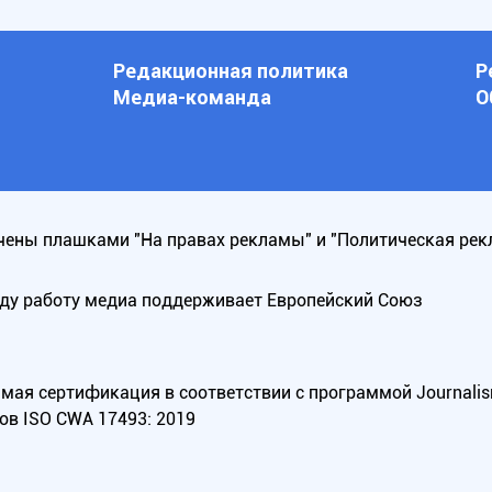
Редакционная политика
Р
Медиа-команда
О
ены плашками "На правах рекламы" и "Политическая рек
оду работу медиа поддерживает Европейский Союз
ая сертификация в соответствии с программой Journalism Tr
ов ISO CWA 17493: 2019