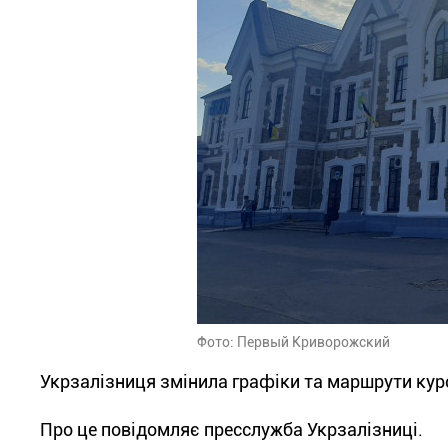
Фото: Первый Криворожский
Укрзалізниця змінила графіки та маршрути курс
Про це повідомляє пресслужба Укрзалізниці.