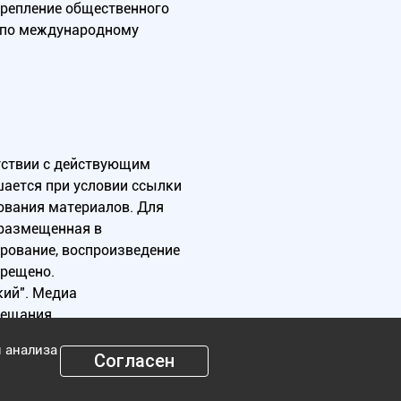
крепление общественного
А по международному
тствии с действующим
ается при условии ссылки
зования материалов. Для
 размещенная в
ирование, воспроизведение
прещено.
ий". Медиа
вещания.
я анализа
Согласен