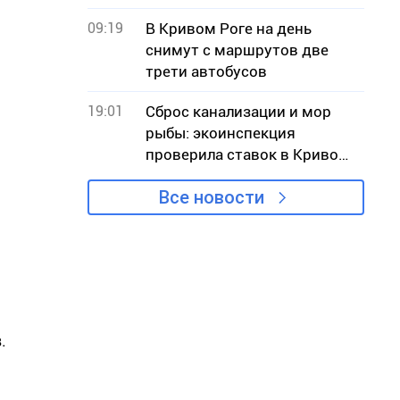
меж» обратился к власти с
09:19
В Кривом Роге на день
критикой проекта
снимут с маршрутов две
трети автобусов
19:01
Сброс канализации и мор
рыбы: экоинспекция
проверила ставок в Кривом
Роге
Все новости
.