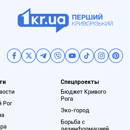
ти
Спецпроекты
вости
Бюджет Кривого
Рога
 Рог
Эко-город
на
Борьба с
ура
дезинформацией