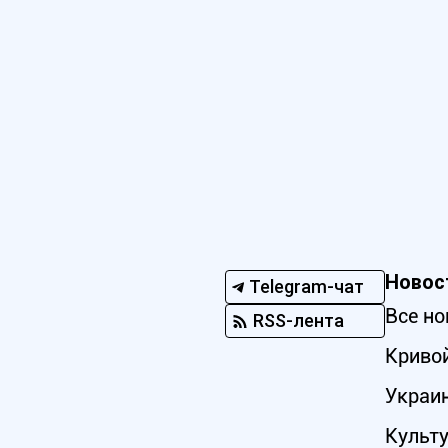
Новос
Telegram-чат
Все но
RSS-лента
Кривой
Украи
Культ