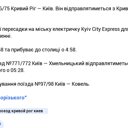
75 Кривий Ріг — Київ. Він відправлятиметься з Крив
пересадки на міську електричку Kyiv City Express дл
енні.
8 та прибуває до столиці о 4:58.
їзд №771/772 Київ — Хмельницький відправлятиметь
го о 05:28.
ування поїзда №97/98 Київ — Ковель.
орізького"
поезд кривой рог киев