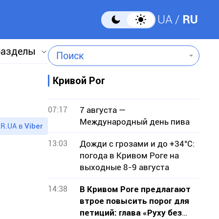
UA
RU
разделы
Поиск
Кривой Рог
07:17
7 августа —
Международный день пива
R.UA в
Viber
13:03
Дожди с грозами и до +34°С:
погода в Кривом Роге на
выходные 8-9 августа
14:38
В Кривом Роге предлагают
втрое повысить порог для
петиций: глава «Руху без