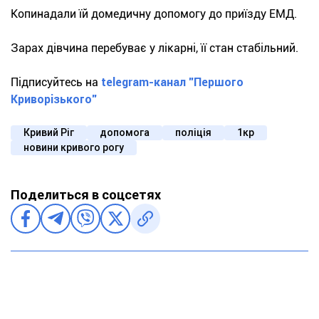
Копинадали їй домедичну допомогу до приїзду ЕМД.
Зарах дівчина перебуває у лікарні, її стан стабільний.
Підписуйтесь на
telegram-канал "Першого
Криворізького"
Кривий Ріг
допомога
поліція
1кр
новини кривого рогу
Поделиться в соцсетях