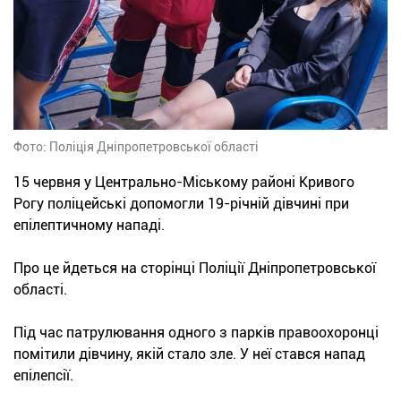
Фото: Поліція Дніпропетровської області
15 червня у Центрально-Міському районі Кривого
Рогу поліцейські допомогли 19-річній дівчині при
епілептичному нападі.
Про це йдеться на сторінці Поліції Дніпропетровської
області.
Під час патрулювання одного з парків правоохоронці
помітили дівчину, якій стало зле. У неї стався напад
епілепсії.