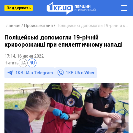
Поддержать
Главная
Происшествия
Поліцейські допомогли 19-річній криворожанці при епилептичному нападі
Поліцейські допомогли 19-річній
криворожанці при епилептичному нападі
17:14, 16 июня 2022
Читать
UA
RU
1KR.UA в
Telegram
1KR.UA в
Viber