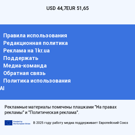
USD
44,7
EUR
51,65
Правила использования
Редакционная политика
Реклама на 1kr.ua
Поддержать
Медиа-команда
Обратная связь
Политика использования
АI
Рекламные материалы помечены плашками "На правах
рекламы" и "Политическая реклама".
В 2025 году работу медиа поддерживает Европейский Союз