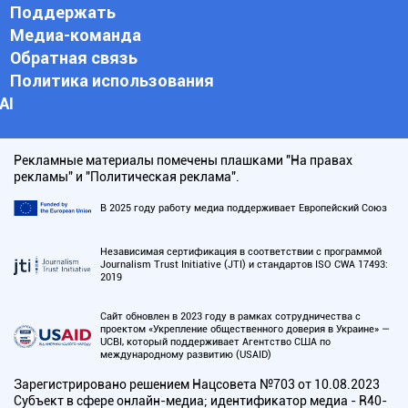
Поддержать
Медиа-команда
Обратная связь
Политика использования
АI
Рекламные материалы помечены плашками "На правах
рекламы" и "Политическая реклама".
В 2025 году работу медиа поддерживает Европейский Союз
Независимая сертификация в соответствии с программой
Journalism Trust Initiative (JTI) и стандартов ISO CWA 17493:
2019
Сайт обновлен в 2023 году в рамках сотрудничества с
проектом «Укрепление общественного доверия в Украине» —
UCBI, который поддерживает Агентство США по
международному развитию (USAID)
Зарегистрировано решением Нацсовета №703 от 10.08.2023
Субъект в сфере онлайн-медиа; идентификатор медиа - R40-