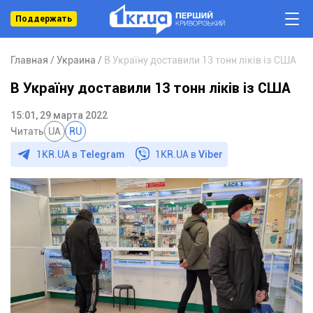
Поддержать
Главная
Украина
В Україну доставили 13 тонн ліків із США
В Україну доставили 13 тонн ліків із США
15:01, 29 марта 2022
Читать
UA
RU
1KR.UA в
Telegram
1KR.UA в
Viber