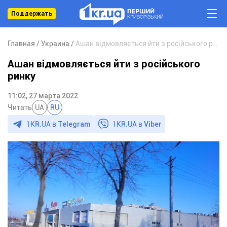
Поддержать
Главная
Украина
Ашан відмовляється йти з російського ринку
Ашан відмовляється йти з російського
ринку
11:02, 27 марта 2022
Читать
UA
RU
1KR.UA в
Telegram
1KR.UA в
Viber