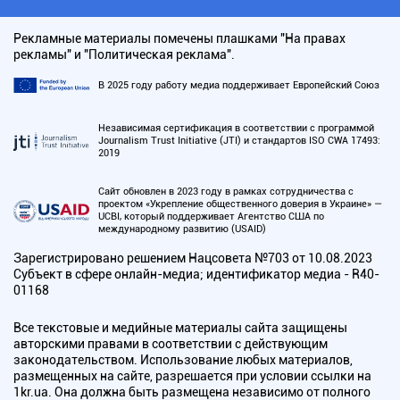
Рекламные материалы помечены плашками "На правах
рекламы" и "Политическая реклама".
В 2025 году работу медиа поддерживает Европейский Союз
Независимая сертификация в соответствии с программой
Journalism Trust Initiative (JTI) и стандартов ISO CWA 17493:
2019
Сайт обновлен в 2023 году в рамках сотрудничества с
проектом «Укрепление общественного доверия в Украине» —
UCBI, который поддерживает Агентство США по
международному развитию (USAID)
Зарегистрировано решением Нацсовета №703 от 10.08.2023
Субъект в сфере онлайн-медиа; идентификатор медиа - R40-
01168
Все текстовые и медийные материалы сайта защищены
авторскими правами в соответствии с действующим
законодательством. Использование любых материалов,
размещенных на сайте, разрешается при условии ссылки на
1kr.ua. Она должна быть размещена независимо от полного