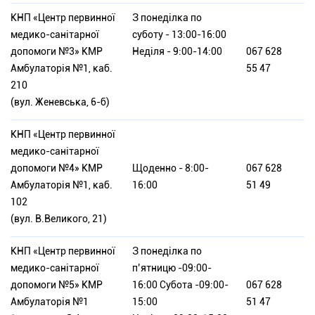
КНП «Центр первинної
З понеділка по
медико-санітарної
суботу - 13:00-16:00
допомоги №3» КМР
Неділя - 9:00-14:00
067 628
Амбулаторія №1, каб.
55 47
210
(вул. Женевська, 6-б)
КНП «Центр первинної
медико-санітарної
допомоги №4» КМР
Щоденно - 8:00-
067 628
Амбулаторія №1, каб.
16:00
51 49
102
(вул. В.Великого, 21)
КНП «Центр первинної
З понеділка по
медико-санітарної
п’ятницю -09:00-
допомоги №5» КМР
16:00 Субота -09:00-
067 628
Амбулаторія №1
15:00
51 47