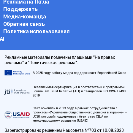
Реклама на 1kr.ua
Поддержать
Медиа-команда
Обратная связь
Политика использования
АI
Рекламные материалы помечены плашками "На правах
рекламы" и "Политическая реклама".
В 2025 году работу медиа поддерживает Европейский Союз
Независимая сертификация в соответствии с программой
Journalism Trust Initiative (JTI) и стандартов ISO CWA 17493:
2019
Сайт обновлен в 2023 году в рамках сотрудничества с
проектом «Укрепление общественного доверия в Украине» —
UCBI, который поддерживает Агентство США по
международному развитию (USAID)
Зарегистрировано решением Нацсовета №703 от 10.08.2023