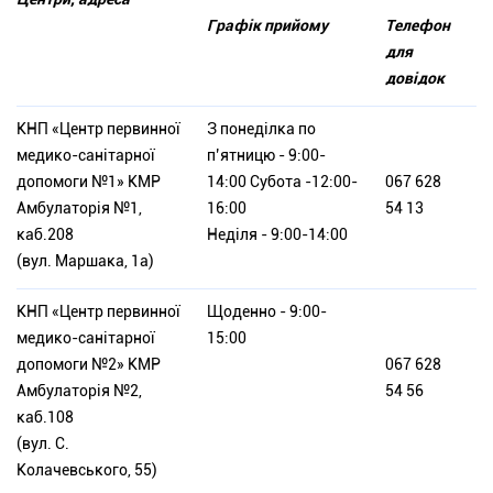
Графік прийому
Телефон
для
довідок
КНП «Центр первинної
З понеділка по
медико-санітарної
п’ятницю - 9:00-
допомоги №1» КМР
14:00 Субота -12:00-
067 628
Амбулаторія №1,
16:00
54 13
каб.208
Неділя - 9:00-14:00
(вул. Маршака, 1а)
КНП «Центр первинної
Щоденно - 9:00-
медико-санітарної
15:00
допомоги №2» КМР
067 628
Амбулаторія №2,
54 56
каб.108
(вул. С.
Колачевського, 55)