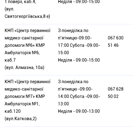
1 поверх, каб.4,
Неділя - 09:00-15:00
(вул.
Святогеоргіївська,8 е)
КНП «Центр первинної
З понеділка по
медико-санітарної
п’ятницю-09:00-
067 630
допомоги №6» КМР
17:00 Субота -09:00-
51 46
Амбулаторія №6,
15:00
каб.7
Неділя - 09:00-15:00
(вул. Алмазна, 10а)
КНП «Центр первинної
З понеділка по
медико-санітарної
п’ятницю -09:00-
067 628
допомоги №7» КМР
14:00 Субота -09:00-
50 02
Амбулаторія №1,
13:00
каб.120
Неділя - 09:00-13:00
(вул.Каткова,2)