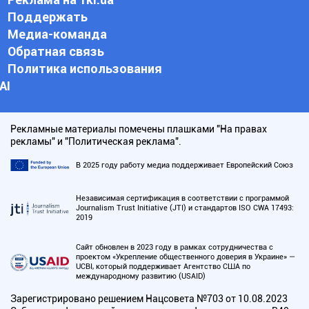
Поддержать
Медиа-команда
Обратная связь
Политика использования
АI
Рекламные материалы помечены плашками "На правах
рекламы" и "Политическая реклама".
В 2025 году работу медиа поддерживает Европейский Союз
Независимая сертификация в соответствии с программой
Journalism Trust Initiative (JTI) и стандартов ISO CWA 17493:
2019
Сайт обновлен в 2023 году в рамках сотрудничества с
проектом «Укрепление общественного доверия в Украине» —
UCBI, который поддерживает Агентство США по
международному развитию (USAID)
Зарегистрировано решением Нацсовета №703 от 10.08.2023