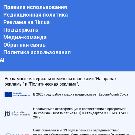
Правила использования
Редакционная политика
Реклама на 1kr.ua
Поддержать
Медиа-команда
Обратная связь
Политика использования
АI
Рекламные материалы помечены плашками "На правах
рекламы" и "Политическая реклама".
В 2025 году работу медиа поддерживает Европейский Союз
Независимая сертификация в соответствии с программой
Journalism Trust Initiative (JTI) и стандартов ISO CWA 17493:
2019
Сайт обновлен в 2023 году в рамках сотрудничества с
проектом «Укрепление общественного доверия в Украине» —