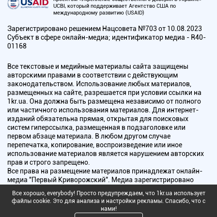
UCBI, который поддерживает Агентство США по
международному развитию (USAID)
Зарегистрировано решением Нацсовета №703 от 10.08.2023
Субъект в сфере онлайн-медиа; идентификатор медиа - R40-
01168
Все текстовые и медийные материалы сайта защищены
авторскими правами в соответствии с действующим
законодательством. Использование любых материалов,
размещенных на сайте, разрешается при условии ссылки на
1kr.ua. Она должна быть размещена независимо от полного
или частичного использования материалов. Для интернет-
изданий обязательна прямая, открытая для поисковых
систем гиперссылка, размещенная в подзаголовке или
первом абзаце материала. В любом другом случае
перепечатка, копирование, воспроизведение или иное
использование материалов является нарушением авторских
прав и строго запрещено.
Все права на размещение материалов принадлежат онлайн-
медиа "Первый Криворожский". Медиа зарегистрировано
Национальным советом Украины по вопросам телевидения и
Все хорошо, everybody! Просто предупреждаем, что 1kr.ua использует
радиовещания.
файлы cookie. Это для анализа и настройки рекламы. Спасибо, что с
нами!
Copyright © 2010 - 2026 Все права защищены