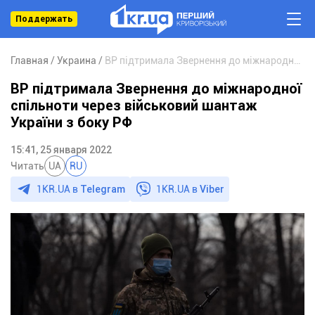
Поддержать
Главная
Украина
ВР підтримала Звернення до міжнародної спільноти через військовий шантаж України з боку РФ
ВР підтримала Звернення до міжнародної
спільноти через військовий шантаж
України з боку РФ
15:41, 25 января 2022
Читать
UA
RU
1KR.UA в
Telegram
1KR.UA в
Viber