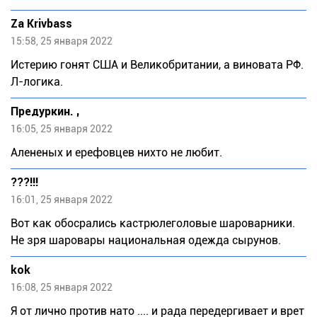
Za Krivbass
15:58, 25 января 2022
Истерию гонят США и Великобритании, а виновата РФ.
Л-логика.
Предуркин. ,
16:05, 25 января 2022
Алененых и ерефовцев нихто не любит.
???!!!
16:01, 25 января 2022
Вот как обосрались кастрюлеголовые шароварники.
Не зря шаровары национальная одежда сырунов.
kok
16:08, 25 января 2022
Я от лично против нато .... и рада передергивает и врет