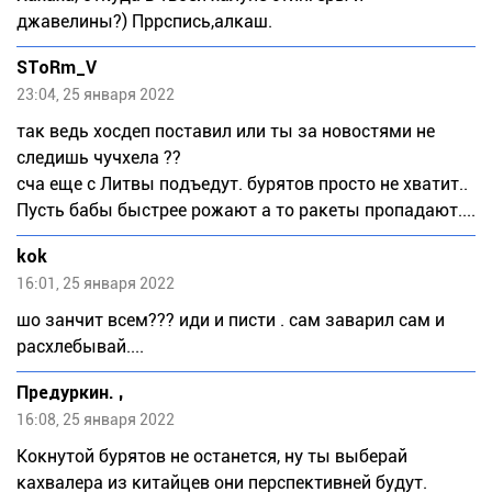
джавелины?) Пррспись,алкаш.
SToRm_V
23:04, 25 января 2022
так ведь хосдеп поставил или ты за новостями не
следишь чучхела ??
сча еще с Литвы подъедут. бурятов просто не хватит..
Пусть бабы быстрее рожают а то ракеты пропадают....
kok
16:01, 25 января 2022
шо занчит всем??? иди и писти . сам заварил сам и
расхлебывай....
Предуркин. ,
16:08, 25 января 2022
Кокнутой бурятов не останется, ну ты выберай
кахвалера из китайцев они перспективней будут.