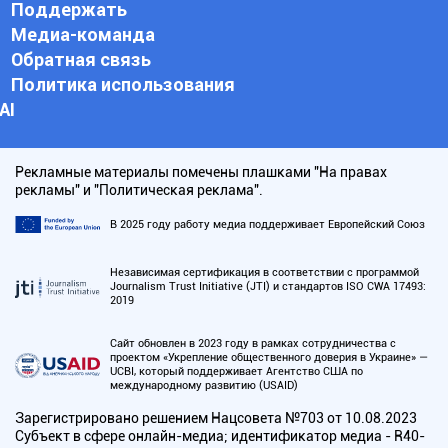
Поддержать
Медиа-команда
Обратная связь
Политика использования
АI
Рекламные материалы помечены плашками "На правах
рекламы" и "Политическая реклама".
В 2025 году работу медиа поддерживает Европейский Союз
Независимая сертификация в соответствии с программой
Journalism Trust Initiative (JTI) и стандартов ISO CWA 17493:
2019
Сайт обновлен в 2023 году в рамках сотрудничества с
проектом «Укрепление общественного доверия в Украине» —
UCBI, который поддерживает Агентство США по
международному развитию (USAID)
Зарегистрировано решением Нацсовета №703 от 10.08.2023
Субъект в сфере онлайн-медиа; идентификатор медиа - R40-