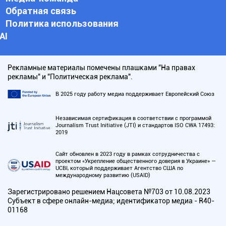
Обратная связь
Политика использования
АI
Рекламные материалы помечены плашками "На правах
рекламы" и "Политическая реклама".
В 2025 году работу медиа поддерживает Европейский Союз
Независимая сертификация в соответствии с программой
Journalism Trust Initiative (JTI) и стандартов ISO CWA 17493:
2019
Сайт обновлен в 2023 году в рамках сотрудничества с
проектом «Укрепление общественного доверия в Украине» —
UCBI, который поддерживает Агентство США по
международному развитию (USAID)
Зарегистрировано решением Нацсовета №703 от 10.08.2023
Субъект в сфере онлайн-медиа; идентификатор медиа - R40-
01168