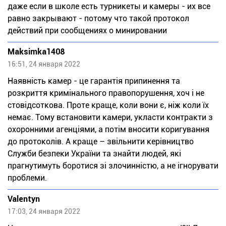
даже если в школе есть турникеты и камеры - их все
равно закрывают - потому что такой протокол
действий при сообщениях о минировании
Maksimka1408
16:51, 24 января 2022
Наявність камер - це гарантія припинення та
розкриття кримінального правопорушення, хоч і не
стовідсоткова. Проте краще, коли вони є, ніж коли їх
немає. Тому встановити камери, укласти контракти з
охоронними агенціями, а потім вносити коригування
до протоколів. А краще – звільнити керівництво
Служби безпеки України та знайти людей, які
прагнутимуть боротися зі злочинністю, а не ігнорувати
проблеми.
Valentyn
17:03, 24 января 2022