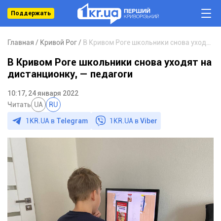
Поддержать
Главная
Кривой Рог
В Кривом Роге школьники снова уходят на дистанционку, — педагоги
В Кривом Роге школьники снова уходят на
дистанционку, — педагоги
10:17, 24 января 2022
Читать
UA
RU
1KR.UA в
Telegram
1KR.UA в
Viber