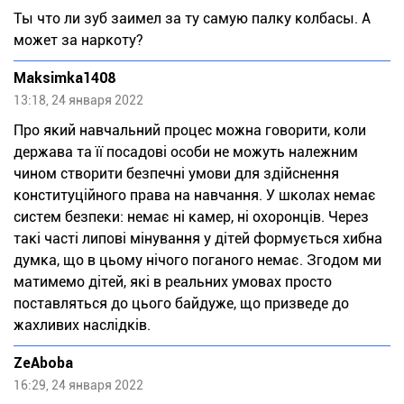
Ты что ли зуб заимел за ту самую палку колбасы. А
может за наркоту?
Maksimka1408
13:18, 24 января 2022
Про який навчальний процес можна говорити, коли
держава та її посадові особи не можуть належним
чином створити безпечні умови для здійснення
конституційного права на навчання. У школах немає
систем безпеки: немає ні камер, ні охоронців. Через
такі часті липові мінування у дітей формується хибна
думка, що в цьому нічого поганого немає. Згодом ми
матимемо дітей, які в реальних умовах просто
поставляться до цього байдуже, що призведе до
жахливих наслідків.
ZeAboba
16:29, 24 января 2022