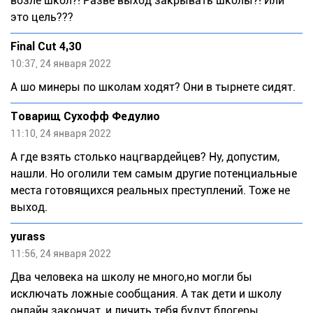
возле школ?! Разве выход закрывать школы?! Или
это цель???
Final Cut 4,30
10:37, 24 января 2022
А шо минеры по школам ходят? Они в тырнете сидят.
Товарищ Сухофф Федулио
11:10, 24 января 2022
А где взять столько нацгвардейцев? Ну, допустим,
нашли. Но оголили тем самым другие потенциальные
места готовящихся реальных преступлений. Тоже не
выход.
yurass
11:56, 24 января 2022
Два человека на школу не много,но могли бы
исключать ложные сообщания. А так дети и школу
онлайн закончат, и личить тебя будут блогеры