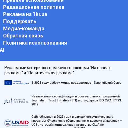
Редакционная политика
Реклама на 1kr.ua
Поддержать
Медиа-команда
Обратная связь
Политика использования
АI
Рекламные материалы помечены плашками "На правах
рекламы" и "Политическая реклама".
В 2025 году работу медиа поддерживает Европейский Союз
Независимая сертификация в соответствии с программой
Journalism Trust Initiative (JTI) и стандартов ISO CWA 17493:
2019
Сайт обновлен в 2023 году в рамках сотрудничества с
проектом «Укрепление общественного доверия в Украине» —
UCBI, который поддерживает Агентство США по