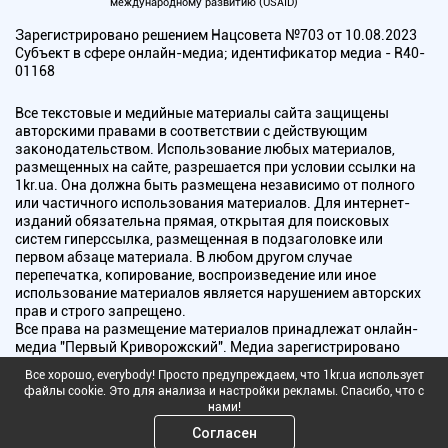
международному развитию (USAID)
Зарегистрировано решением Нацсовета №703 от 10.08.2023
Субъект в сфере онлайн-медиа; идентификатор медиа - R40-
01168
Все текстовые и медийные материалы сайта защищены
авторскими правами в соответствии с действующим
законодательством. Использование любых материалов,
размещенных на сайте, разрешается при условии ссылки на
1kr.ua. Она должна быть размещена независимо от полного
или частичного использования материалов. Для интернет-
изданий обязательна прямая, открытая для поисковых
систем гиперссылка, размещенная в подзаголовке или
первом абзаце материала. В любом другом случае
перепечатка, копирование, воспроизведение или иное
использование материалов является нарушением авторских
прав и строго запрещено.
Все права на размещение материалов принадлежат онлайн-
медиа "Первый Криворожский". Медиа зарегистрировано
Национальным советом Украины по вопросам телевидения и
Все хорошо, everybody! Просто предупреждаем, что 1kr.ua использует
радиовещания.
файлы cookie. Это для анализа и настройки рекламы. Спасибо, что с
нами!
Copyright © 2010 - 2026 Все права защищены
Согласен