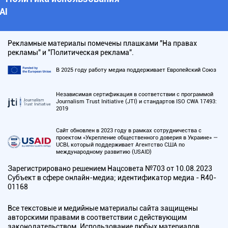
АI
Рекламные материалы помечены плашками "На правах
рекламы" и "Политическая реклама".
В 2025 году работу медиа поддерживает Европейский Союз
Независимая сертификация в соответствии с программой
Journalism Trust Initiative (JTI) и стандартов ISO CWA 17493:
2019
Сайт обновлен в 2023 году в рамках сотрудничества с
проектом «Укрепление общественного доверия в Украине» —
UCBI, который поддерживает Агентство США по
международному развитию (USAID)
Зарегистрировано решением Нацсовета №703 от 10.08.2023
Субъект в сфере онлайн-медиа; идентификатор медиа - R40-
01168
Все текстовые и медийные материалы сайта защищены
авторскими правами в соответствии с действующим
законодательством. Использование любых материалов,