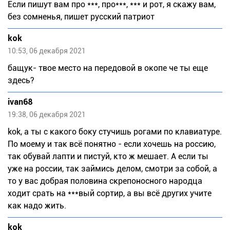
Если пишут вам про ***, про***, *** и рот, я скажу вам,
без сомненья, пишет русский патриот
kok
10:53, 06 декабря 2021
бащук- твое место на передовой в окопе че ты еще
здесь?
ivan68
19:38, 06 декабря 2021
kok, а ты с какого боку стучишь рогами по клавиатуре.
По моему и так всё понятно - если хочешь на россию,
так обувай лапти и пистуй, кто ж мешает. А если ты
уже на россии, так займись делом, смотри за собой, а
то у вас добрая половина скрепоносного народца
ходит срать на ***вый сортир, а вы всё других учите
как надо жить.
kok