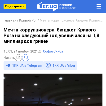
Поддержать
Главная
Кривой Рог
Мечта коррупционера: бюджет Кривого Рога на следующий год увеличился на 1,8 миллиардов гривен
Мечта коррупционера: бюджет Кривого
Рога на следующий год увеличился на 1,8
миллиардов гривен
10:01, 24 ноября 2021
Софія Скиба
Читать
UA
RU
1KR.UA в
Telegram
1KR.UA в
Viber