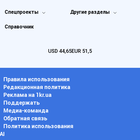
Спецпроекты
Другие разделы
Справочник
USD
44,65
EUR
51,5
Правила использования
Редакционная политика
Реклама на 1kr.ua
Поддержать
Медиа-команда
Обратная связь
Политика использования
АI