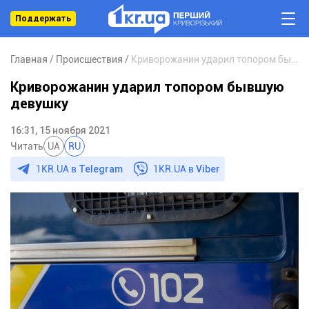
Поддержать
Главная
Происшествия
Криворожанин ударил топором бывшую девушку
Криворожанин ударил топором бывшую
девушку
16:31, 15 ноября 2021
Читать
UA
RU
1KR.UA в
Telegram
1KR.UA в
Viber