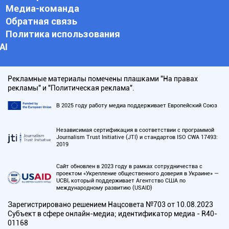
Медиа-команда
Обратная связь
Политика использования
АI
Рекламные материалы помечены плашками "На правах
рекламы" и "Политическая реклама".
В 2025 году работу медиа поддерживает Европейский Союз
Независимая сертификация в соответствии с программой
Journalism Trust Initiative (JTI) и стандартов ISO CWA 17493:
2019
Сайт обновлен в 2023 году в рамках сотрудничества с
проектом «Укрепление общественного доверия в Украине» —
UCBI, который поддерживает Агентство США по
международному развитию (USAID)
Зарегистрировано решением Нацсовета №703 от 10.08.2023
Субъект в сфере онлайн-медиа; идентификатор медиа - R40-
01168