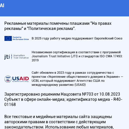
АI
Рекламные материалы помечены плашками "На правах
рекламы" и "Политическая реклама".
В 2025 году работу медиа поддерживает Европейский Союз
Независимая сертификация в соответствии с программой
Journalism Trust Initiative (JTI) и стандартов ISO CWA 17493:
2019
Сайт обновлен в 2023 году в рамках сотрудничества с
проектом «Укрепление общественного доверия в Украине» —
UCBI, который поддерживает Агентство США по
международному развитию (USAID)
Зарегистрировано решением Нацсовета №703 от 10.08.2023
Субъект в сфере онлайн-медиа; идентификатор медиа - R40-
01168
Все текстовые и медийные материалы сайта защищены
авторскими правами в соответствии с действующим
законодательством. Использование любых материалов,