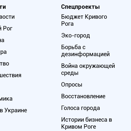
ти
Спецпроекты
вости
Бюджет Кривого
Рога
 Рог
Эко-город
на
Борьба с
ура
дезинформацией
тво
Война окружающей
среды
шествия
Опросы
Восстановление
мика
Голоса города
в Украине
Истории бизнеса в
Кривом Роге