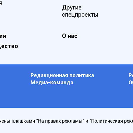
я
Другие
спецпроекты
ия
О нас
ество
Редакционная политика
Р
Медиа-команда
О
ены плашками "На правах рекламы" и "Политическая рек