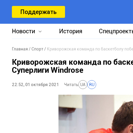
Поддержать
Новости
История
Спецпроект
Главная
Спорт
Криворожская команда по баскетболу побе
Криворожская команда по баске
Суперлиги Windrose
22:52, 01 октября 2021
Читать
UA
RU