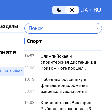
UA
RU
разделы
Поиск
Спорт
онате
14:57
Олимпийская и
спринтерская дистанции: в
01.08
Кривом Роге прошел
R.UA в
Viber
чемпионат по кроссовому
13:19
Победила россиянку в
триатлону
финале: криворожанка
30.07
завоевала «золото» на
чемпионате Европы по
14:02
Криворожанка Виктория
борьбе
Рыбовалова завоевала 3