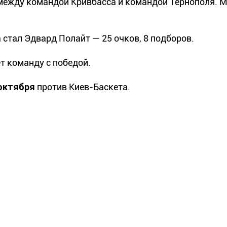
 между командой Кривбасса и командой Тернополя. 
стал Эдвард Полайт — 25 очков, 8 подборов.
т команду с победой.
октября
против Киев-Баскета.