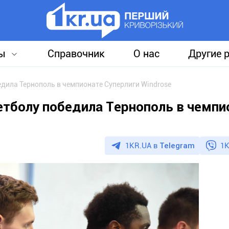
ы
Справочник
О нас
Другие 
дила Тернополь в чемпионате Суперлиги Windrose
тболу победила Тернополь в чемпи
1KR.UA в
Telegram
1K