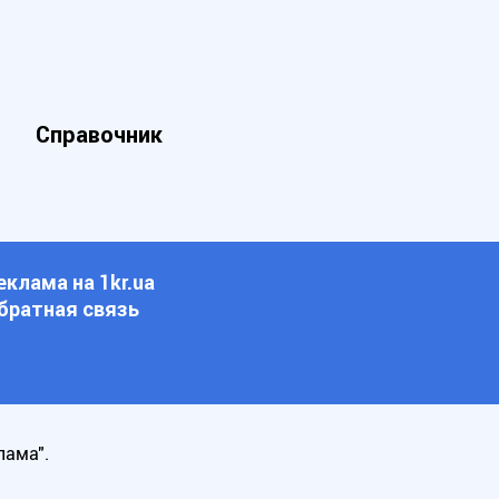
Справочник
еклама на 1kr.ua
братная связь
лама".