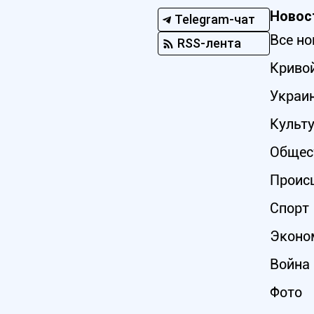
Новос
Telegram-чат
Все но
RSS-лента
Кривой
Украи
Культ
Общес
Проис
Спорт
Эконо
Война 
Фото