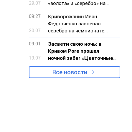
29.07
«золота» и «серебро» на
чемпионате мира по
09:27
Криворожанин Иван
стрельбе
Федорченко завоевал
20.07
серебро на чемпионате
мира по бодибилдингу
09:01
Засвети свою ночь: в
Кривом Роге прошел
19.07
ночной забег «Цветочные
часы»
Все новости