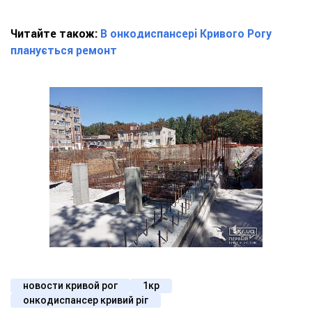
Читайте також:
В онкодиспансері Кривого Рогу
планується ремонт
новости кривой рог
1кр
онкодиспансер кривий ріг