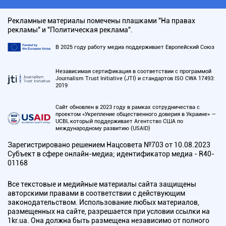
Рекламные материалы помечены плашками "На правах
рекламы" и "Политическая реклама".
В 2025 году работу медиа поддерживает Европейский Союз
Независимая сертификация в соответствии с программой
Journalism Trust Initiative (JTI) и стандартов ISO CWA 17493:
2019
Сайт обновлен в 2023 году в рамках сотрудничества с
проектом «Укрепление общественного доверия в Украине» —
UCBI, который поддерживает Агентство США по
международному развитию (USAID)
Зарегистрировано решением Нацсовета №703 от 10.08.2023
Субъект в сфере онлайн-медиа; идентификатор медиа - R40-
01168
Все текстовые и медийные материалы сайта защищены
авторскими правами в соответствии с действующим
законодательством. Использование любых материалов,
размещенных на сайте, разрешается при условии ссылки на
1kr.ua. Она должна быть размещена независимо от полного