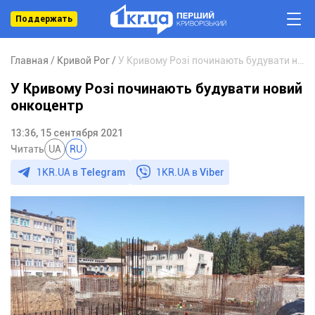
Поддержать
Главная
Кривой Рог
У Кривому Розі починають будувати новий онкоцентр
У Кривому Розі починають будувати новий
онкоцентр
13:36, 15 сентября 2021
Читать
UA
RU
1KR.UA в
Telegram
1KR.UA в
Viber