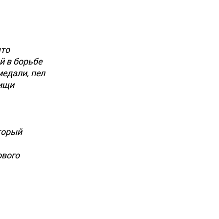
ыто
й в борьбе
медали, пел
рищи
торый
ового