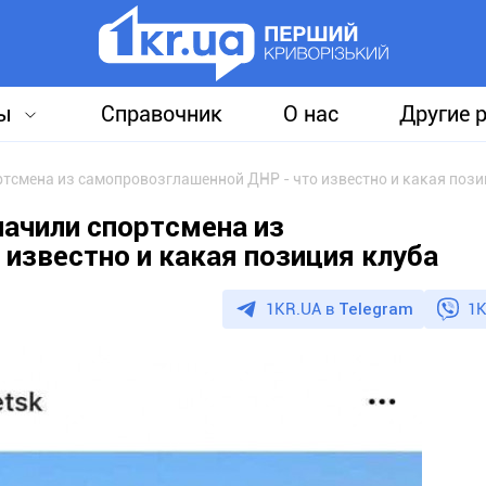
ы
Справочник
О нас
Другие 
ртсмена из самопровозглашенной ДНР - что известно и какая пози
начили спортсмена из
известно и какая позиция клуба
1KR.UA в
Telegram
1K