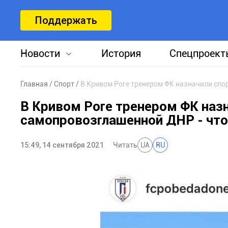
Поддержать
Новости
История
Спецпроект
Главная
Спорт
В Кривом Роге тренером ФК назначили спо
В Кривом Роге тренером ФК наз
самопровозглашенной ДНР - что 
15:49, 14 сентября 2021
Читать
UA
RU