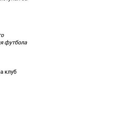
го
я футбола
а клуб