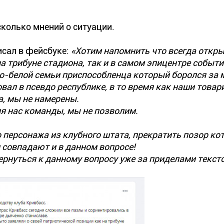
колько мнений о ситуации.
сал в фейсбуке:
«
Хотим напомнить что всегда откр
а трибуне стадиона, так и в самом эпицентре событи
но-белой семьи приспособленца который боролся за 
овал в псевдо республике, в то время как наши това
а, мы не намерены.
ля нас команды, мы не позволим.
 персонажа из клубного штата, прекратить позор ко
 совпадают и в данном вопросе!
ернуться к данному вопросу уже за приделами текст