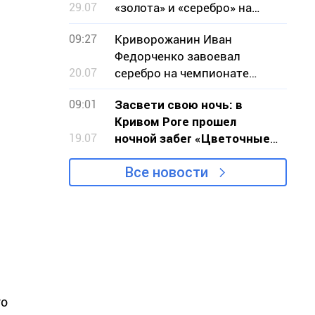
29.07
«золота» и «серебро» на
чемпионате мира по
09:27
Криворожанин Иван
стрельбе
Федорченко завоевал
20.07
серебро на чемпионате
мира по бодибилдингу
09:01
Засвети свою ночь: в
Кривом Роге прошел
19.07
ночной забег «Цветочные
часы»
Все новости
то