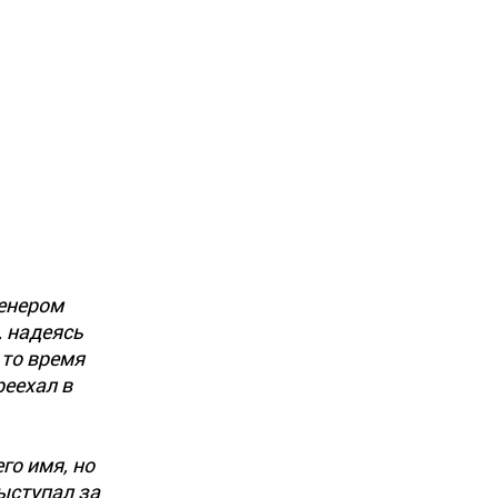
ренером
, надеясь
 то время
реехал в
го имя, но
ыступал за