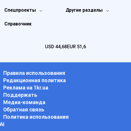
Спецпроекты
Другие разделы
Справочник
USD
44,68
EUR
51,6
Правила использования
Редакционная политика
Реклама на 1kr.ua
Поддержать
Медиа-команда
Обратная связь
Политика использования
АI