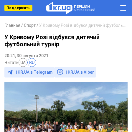
Поддержать
Главная
Спорт
У Кривому Розі відбувся дитячий футбольний турнір
У Кривому Розі відбувся дитячий
футбольний турнір
20:21, 30 августа 2021
Читать
UA
RU
1KR.UA в
Telegram
1KR.UA в
Viber