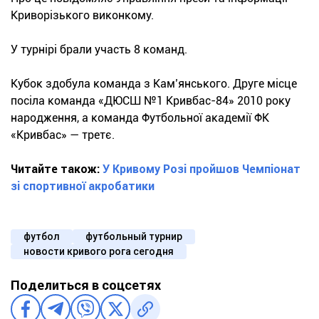
Криворізького виконкому.
У турнірі брали участь 8 команд.
Кубок здобула команда з Кам’янського. Друге місце
посіла команда «ДЮСШ №1 Кривбас-84» 2010 року
народження, а команда Футбольної академії ФК
«Кривбас» — третє.
Читайте також:
У Кривому Розі пройшов Чемпіонат
зі спортивної акробатики
футбол
футбольный турнир
новости кривого рога сегодня
Поделиться в соцсетях