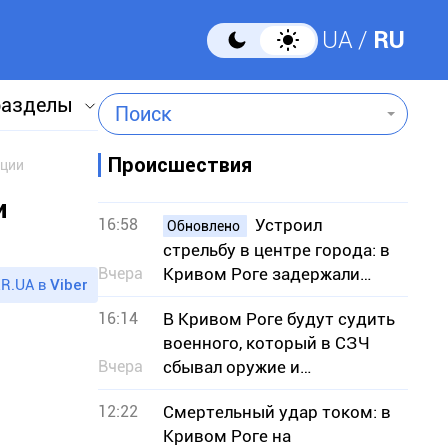
UA
RU
разделы
Поиск
Происшествия
иции
и
16:58
Устроил
Обновлено
стрельбу в центре города: в
Вчера
Кривом Роге задержали
R.UA в
Viber
подозреваемого
16:14
В Кривом Роге будут судить
военного, который в СЗЧ
Вчера
сбывал оружие и
боеприпасы
12:22
Смертельный удар током: в
Кривом Роге на