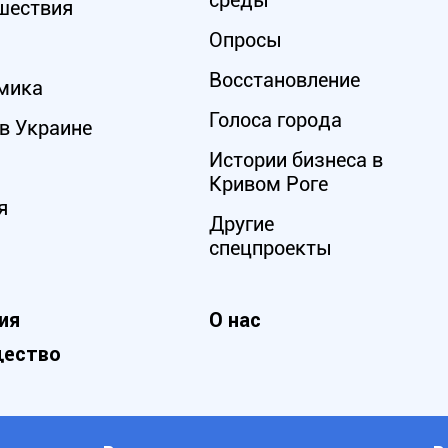
среды
шествия
Опросы
Восстановление
мика
Голоса города
в Украине
Истории бизнеса в
Кривом Роге
я
Другие
спецпроекты
ия
О нас
ество