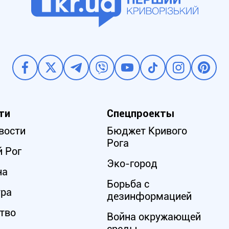
ти
Спецпроекты
вости
Бюджет Кривого
Рога
 Рог
Эко-город
на
Борьба с
ура
дезинформацией
тво
Война окружающей