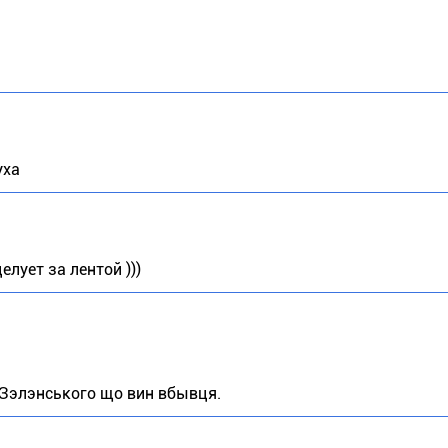
уха
лует за лентой )))
Зэлэнського що вин вбывця.