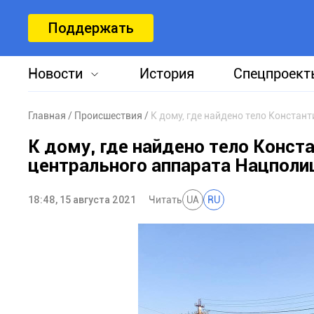
Поддержать
Новости
История
Спецпроект
Главная
Происшествия
К дому, где найдено тело Констан
К дому, где найдено тело Конст
центрального аппарата Нацполи
18:48, 15 августа 2021
Читать
UA
RU