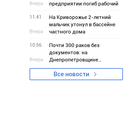
Вчера
предприятии погиб рабочий
11:41
На Криворожье 2-летний
мальчик утонул в бассейне
Вчера
частного дома
10:56
Почти 300 раков без
документов: на
Вчера
Днепропетровщине
разоблачили незаконную
Все новости
продажу