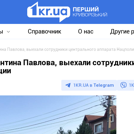
ы
Справочник
О нас
Другие 
тина Павлова, выехали сотрудники центрального аппарата Нацпол
антина Павлова, выехали сотрудник
ции
1KR.UA в
Telegram
1K