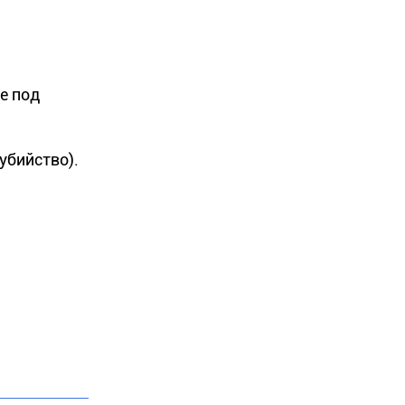
е под
убийство).