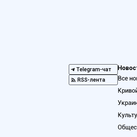
Новос
Telegram-чат
Все но
RSS-лента
Кривой
Украи
Культ
Общес