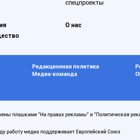
спецпроекты
ия
О нас
ество
Редакционная политика
Р
Медиа-команда
О
ены плашками "На правах рекламы" и "Политическая рек
оду работу медиа поддерживает Европейский Союз