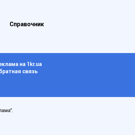
Справочник
еклама на 1kr.ua
братная связь
лама".