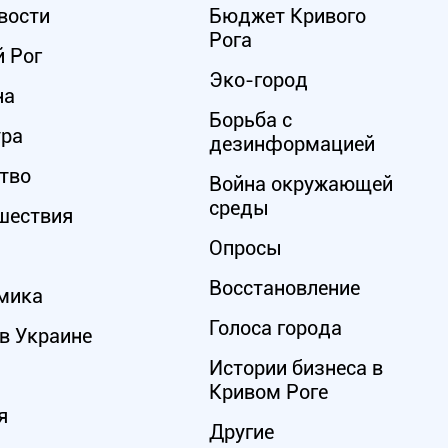
вости
Бюджет Кривого
Рога
 Рог
Эко-город
на
Борьба с
ура
дезинформацией
тво
Война окружающей
среды
шествия
Опросы
Восстановление
мика
Голоса города
в Украине
Истории бизнеса в
Кривом Роге
я
Другие