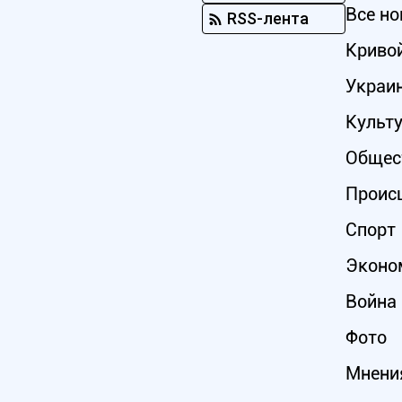
Все но
RSS-лента
Кривой
Украи
Культ
Общес
Проис
Спорт
Эконо
Война 
Фото
Мнени