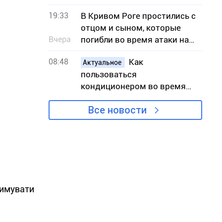
по количеству пожаров в
19:33
В Кривом Роге простились с
экосистемах
отцом и сыном, которые
Вчера
погибли во время атаки на
АЗС
08:48
Как
Актуальное
пользоваться
кондиционером во время
жары, чтобы снизить риск
Все новости
вынужденных отключений
света
римувати