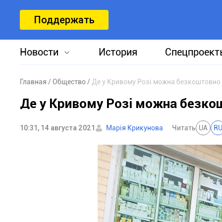
Поддержать
Новости
История
Спецпроект
Главная
Общество
Де у Кривому Розі можна безкоштовно
Де у Кривому Розі можна безко
10:31, 14 августа 2021
Марія Крикунова
Читать
UA
R