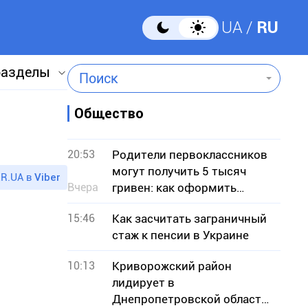
UA
RU
разделы
Поиск
Общество
20:53
Родители первоклассников
могут получить 5 тысяч
R.UA в
Viber
Вчера
гривен: как оформить
«Пакет школьника»
15:46
Как засчитать заграничный
стаж к пенсии в Украине
10:13
Криворожский район
лидирует в
Днепропетровской области