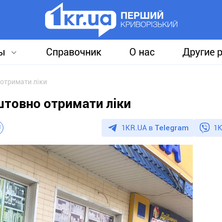
ы
Справочник
О нас
Другие 
 отримати ліки
штовно отримати ліки
1KR.UA в
Telegram
1K
U