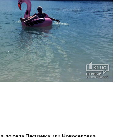
да до села Песчанка или Новоселовка.