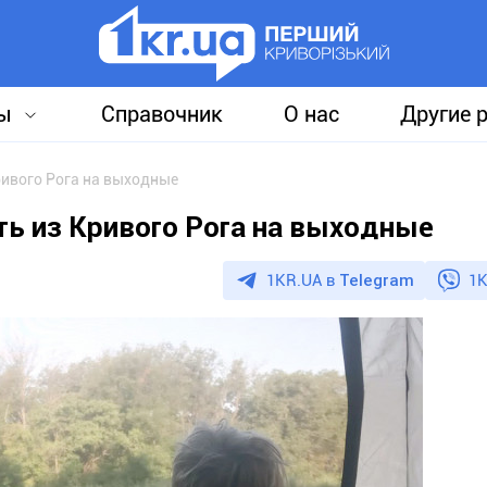
ы
Справочник
О нас
Другие 
ривого Рога на выходные
ть из Кривого Рога на выходные
1KR.UA в
Telegram
1K