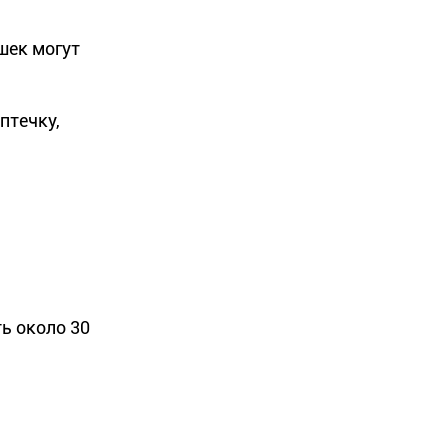
шек могут
птечку,
ь около 30