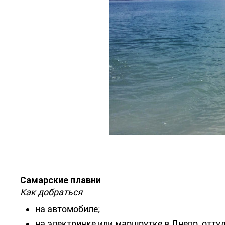
Самарские плавни
Как добраться
на автомобиле;
на электричке или маршрутке в Днепр, отту