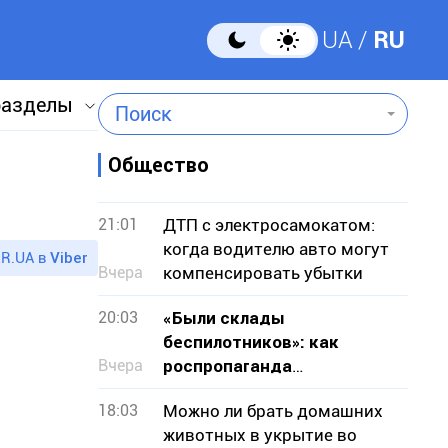
UA
RU
разделы
Поиск
Общество
21:01
ДТП с электросамокатом:
когда водителю авто могут
R.UA в
Viber
Вчера
компенсировать убытки
20:03
«Были склады
беспилотников»: как
Вчера
роспропаганда
оправдывает уничтожение
18:03
Можно ли брать домашних
Эпицентра в Кривом Роге
животных в укрытие во