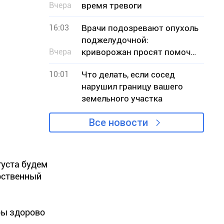
Вчера
время тревоги
16:03
Врачи подозревают опухоль
поджелудочной:
Вчера
криворожан просят помочь
собрать средства на
10:01
Что делать, если сосед
операцию
нарушил границу вашего
земельного участка
Все новости
густа будем
рственный
бы здорово