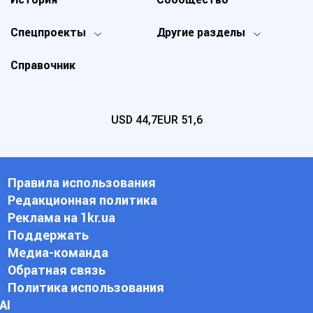
Спецпроекты
Другие разделы
Справочник
USD
44,7
EUR
51,6
Правила использования
Редакционная политика
Реклама на 1kr.ua
Поддержать
Медиа-команда
Обратная связь
Политика использования
АI