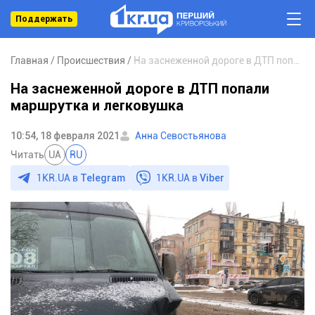
Поддержать
Главная
Происшествия
На заснеженной дороге в ДТП попали маршрутка и легковушка
На заснеженной дороге в ДТП попали
маршрутка и легковушка
10:54, 18 февраля 2021
Анна Севостьянова
Читать
UA
RU
1KR.UA в
Telegram
1KR.UA в
Viber