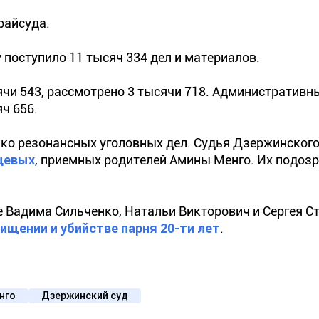
райсуда.
у поступило 11 тысяч 334 дел и материалов.
чи 543, рассмотрено 3 тысячи 718. Административн
ч 656.
ько резонансных уголовных дел. Судья Дзержинского
цевых
, приемных родителей Амины Менго. Их подоз
е Вадима Сильченко, Натальи Викторович и Сергея С
хищении и убийстве парня 20-ти лет
.
нго
Дзержинский суд