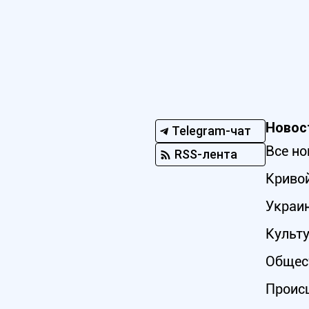
Новос
Telegram-чат
Все но
RSS-лента
Кривой
Украи
Культ
Общес
Проис