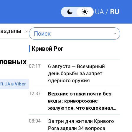
UA
RU
разделы
Поиск
Кривой Рог
оловных
07:17
6 августа — Всемирный
день борьбы за запрет
ядерного оружия
R.UA в
Viber
12:37
Верхние этажи почти без
воды: криворожане
жалуются, что водоканал
не признает проблему
08:04
За три дня жители Кривого
Рога задали 34 вопроса