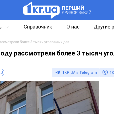
ы
Справочник
О нас
Другие 
ассмотрели более 3 тысяч уголовных дел
году рассмотрели более 3 тысяч уг
1KR.UA в
Telegram
1K
RU