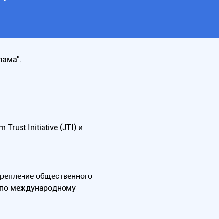
лама".
ust Initiative (JTI) и
крепление общественного
А по международному