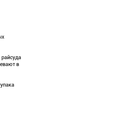
ых
 райсуда
ревают в
тупака