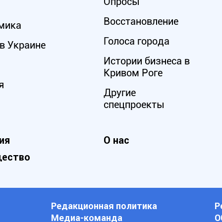
Опросы
Восстановление
мика
Голоса города
в Украине
Истории бизнеса в
Кривом Роге
я
Другие
спецпроекты
ия
О нас
ество
Редакционная политика
Р
Медиа-команда
О