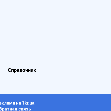
Справочник
еклама на 1kr.ua
братная связь