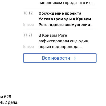
чиновникам города: что их
беспокоило
18:12
Обсуждение проекта
Устава громады в Кривом
Вчера
Роге: одного возмущения
мало, нужно действовать
17:21
В Кривом Роге
зафиксировали еще один
Вчера
порыв водопровода:
подтопило земельные
Все новости
участки
чи 628
452 дела.