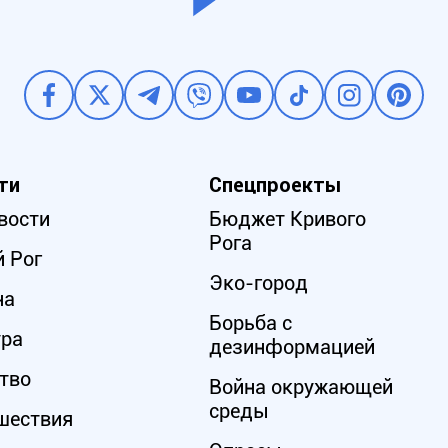
ти
Спецпроекты
вости
Бюджет Кривого
Рога
 Рог
Эко-город
на
Борьба с
ура
дезинформацией
тво
Война окружающей
среды
шествия