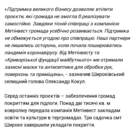
«
Підтримка великого бізнесу дозволяє втілити
проєкти, які громада не змогла б реалізувати
самостійно. Завдяки тісній співпраці з компанією
Метінвест громада усебічно розвивається. Підтримка
не обмежується угодою про співпрацю. Наші партнери
не лишились осторонь, коли почала поширюватись
пандемія коронавірусу. Від Метінвесту та
«Криворізької фундації майбутнього» ми отримали
захисні маски та антисептики для обробки рук,
поверхонь та приміщень
», - зазначив Широківський
селищний голова Олександр Кокул.
Серед останніх проєктів – забезпечення громад
покриттям для підлоги. Понад дві тисячі кв. м
ковроліну передала компанія Метінвест закладам
освіти та культури в тергромадах. Три садочка смт
Широке завершили укладати покриття.