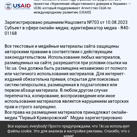
проектом «Укрепление общественного доверия в Украине» —
UCBI, который поддерживает Агентство США по
международному развитию (USAID)
Зарегистрировано решением Нацсовета №703 от 10.08.2023
Субъект в сфере онлайн-медиа; идентификатор медиа - R40-
01168
Все текстовые и медийные материалы сайта защищены
авторскими правами в соответствии с действующим
законодательством. Использование любых материалов,
размещенных на сайте, разрешается при условии ссылки на
1kr.ua. Она должна быть размещена независимо от полного
или частичного использования материалов. Для интернет-
изданий обязательна прямая, открытая для поисковых
систем гиперссылка, размещенная в подзаголовке или
первом абзаце материала. В любом другом случае
перепечатка, копирование, воспроизведение или иное
использование материалов является нарушением авторских
прав и строго запрещено.
Все права на размещение материалов принадлежат онлайн-
медиа "Первый Криворожский". Медиа зарегистрировано
Национальным советом Украины по вопросам телевидения и
Все хорошо, everybody! Просто предупреждаем, что 1kr.ua использует
радиовещания.
файлы cookie. Это для анализа и настройки рекламы. Спасибо, что с
нами!