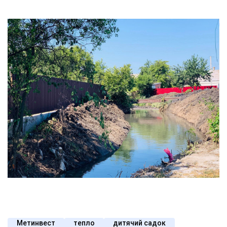
Метинвест
тепло
дитячий садок