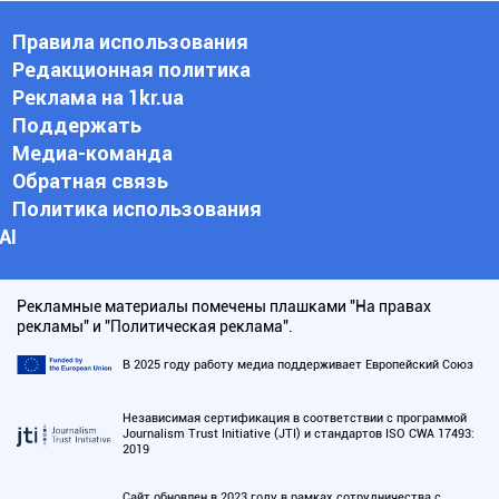
Правила использования
Редакционная политика
Реклама на 1kr.ua
Поддержать
Медиа-команда
Обратная связь
Политика использования
АI
Рекламные материалы помечены плашками "На правах
рекламы" и "Политическая реклама".
В 2025 году работу медиа поддерживает Европейский Союз
Независимая сертификация в соответствии с программой
Journalism Trust Initiative (JTI) и стандартов ISO CWA 17493:
2019
Сайт обновлен в 2023 году в рамках сотрудничества с