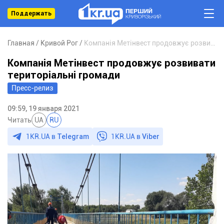
Поддержать
Главная
Кривой Рог
Компанія Метінвест продовжує розвивати територіальні громади
Компанія Метінвест продовжує розвивати
територіальні громади
Пресс-релиз
09:59, 19 января 2021
Читать
UA
RU
1KR.UA в
Telegram
1KR.UA в
Viber