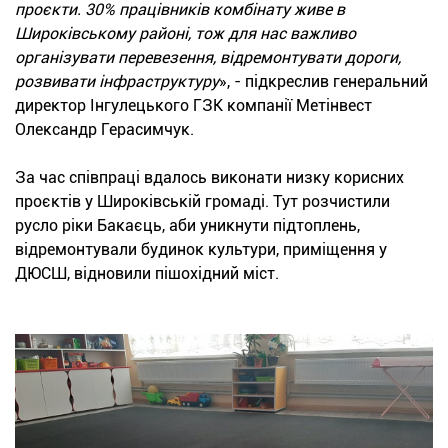
проєкти. 30% працівників комбінату живе в
Широківському районі, тож для нас важливо
організувати перевезення, відремонтувати дороги,
розвивати інфраструктуру
», - підкреслив генеральний
директор Інгулецького ГЗК компанії Метінвест
Олександр Герасимчук.
За час співпраці вдалось виконати низку корисних
проєктів у Широківській громаді. Тут розчистили
русло ріки Бакаєць, аби уникнути підтоплень,
відремонтували будинок культури, приміщення у
ДЮСШ, відновили пішохідний міст.