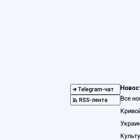
Новос
Telegram-чат
Все но
RSS-лента
Кривой
Украи
Культ