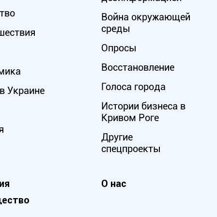
тво
Война окружающей
среды
шествия
Опросы
Восстановление
мика
Голоса города
в Украине
Истории бизнеса в
Кривом Роге
я
Другие
спецпроекты
ия
О нас
ество