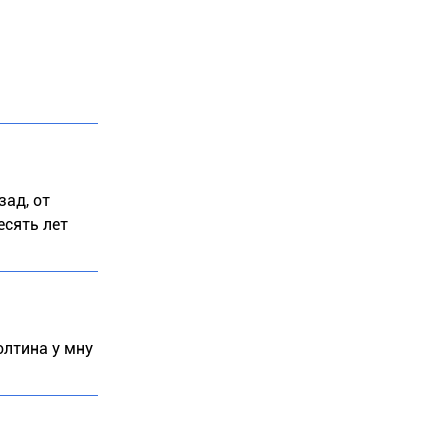
зад, от
есять лет
олтина у мну