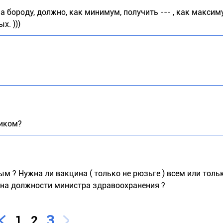
а бороду, должно, как минимум, получить --- , как максим
. )))
ником?
ым ? Нужна ли вакцина ( только не рюзьге ) всем или толь
 на должности министра здравоохранения ?
3
1
2