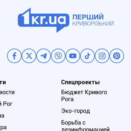
ти
Спецпроекты
вости
Бюджет Кривого
Рога
 Рог
Эко-город
на
Борьба с
ура
дезинформацией