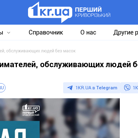
ы
Справочник
О нас
Другие 
й, обслуживающих людей без масок
имателей, обслуживающих людей б
1KR.UA в
Telegram
1K
RU