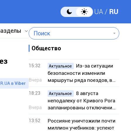
UA
RU
разделы
Поиск
Общество
ез
15:32
Из-за ситуации
Актуальное
безопасности изменили
Вчера
маршруты ряда поездов, в
R.UA в
Viber
частности сообщением с
18:23
8 августа
Кривым Рогом
Актуальное
неподалеку от Кривого Рога
Вчера
запланированы отключения
света – адреса
13:52
Россияне уничтожили почти
миллион учебников: успеют