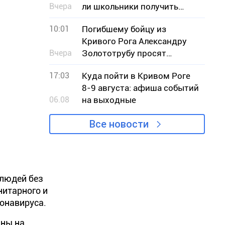
Вчера
ли школьники получить
книги к учебному году
10:01
Погибшему бойцу из
Кривого Рога Александру
Вчера
Золототрубу просят
присвоить звание Героя
17:03
Куда пойти в Кривом Роге
Украины
8-9 августа: афиша событий
06.08
на выходные
Все новости
 людей без
нитарного и
онавируса.
аны на