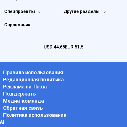
Спецпроекты
Другие разделы
Справочник
USD
44,65
EUR
51,5
Правила использования
Редакционная политика
Реклама на 1kr.ua
Поддержать
Медиа-команда
Обратная связь
Политика использования
АI