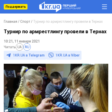
Поддержать
Главная
Спорт
Турнир по армрестлингу провели в Тернах
Турнир по армрестлингу провели в Тернах
10:21, 11 января 2021
Читать
UA
RU
1KR.UA в
Telegram
1KR.UA в
Viber