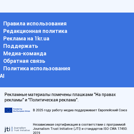
Правила использования
Редакционная политика
Реклама на 1kr.ua
Поддержать
Медиа-команда
Обратная связь
Политика использования
АI
Рекламные материалы помечены плашками "На правах
рекламы" и "Политическая реклама".
В 2025 году работу медиа поддерживает Европейский Союз
Независимая сертификация в соответствии с программой
Journalism Trust Initiative (JTI) и стандартов ISO CWA 17493:
2019