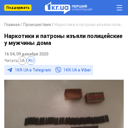
Поддержать
Главная
Происшествия
Наркотики и патроны изъяли полицейские у мужчины дома
Наркотики и патроны изъяли полицейские
у мужчины дома
16:04, 09 декабря 2020
Читать
UA
RU
1KR.UA в
Telegram
1KR.UA в
Viber