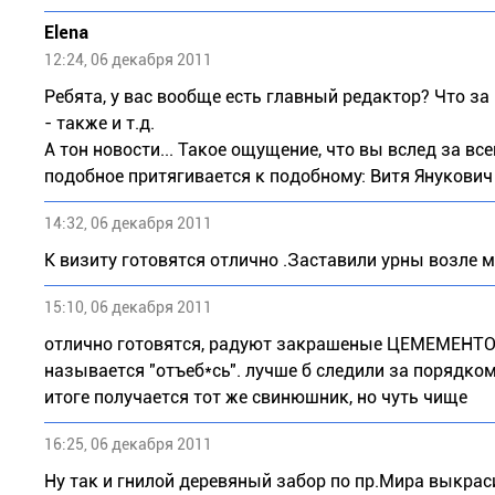
Elena
12:24, 06 декабря 2011
Ребята, у вас вообще есть главный редактор? Что за 
- также и т.д.
А тон новости... Такое ощущение, что вы вслед за вс
подобное притягивается к подобному: Витя Янукович 
14:32, 06 декабря 2011
К визиту готовятся отлично .Заставили урны возле 
15:10, 06 декабря 2011
отлично готовятся, радуют закрашеные ЦЕМЕМЕНТОМ
называется "отъеб*сь". лучше б следили за порядком 
итоге получается тот же свинюшник, но чуть чище
16:25, 06 декабря 2011
Ну так и гнилой деревяный забор по пр.Мира выкраси