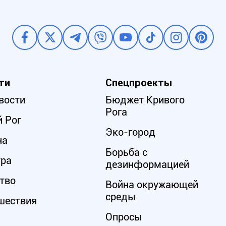
ти
Спецпроекты
вости
Бюджет Кривого
Рога
 Рог
Эко-город
на
Борьба с
ура
дезинформацией
тво
Война окружающей
среды
шествия
Опросы