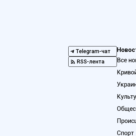
Новос
Telegram-чат
Все но
RSS-лента
Кривой
Украи
Культ
Общес
Проис
Спорт