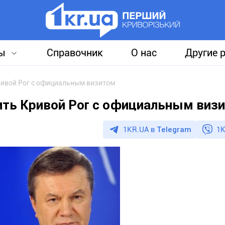
ы
Справочник
О нас
Другие 
ривой Рог с официальным визитом
ить Кривой Рог с официальным виз
1KR.UA в
Telegram
1K