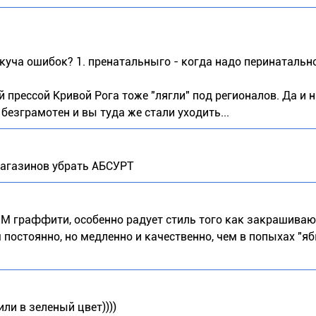
куча ошибок? 1. пренатальныго - когда надо перинатальног
ей прессой Кривой Рога тоже "лягли" под регионалов. Да и 
безграмотен и вы туда же стали уходить...
магазинов убрать АБСУРТ
 граффити, особенно радует стиль того как закрашиваю
постоянно, но медленно и качественно, чем в попыхах "ябы
ли в зеленый цвет))))