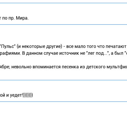
 по пр. Мира.
 "Пульс" (и некоторые другие) - все мало того что печатают
афиями. В данном случае источник не "лег под...", а был 
тябре; невольно впоминается песенка из детского мультфил
 и уедет!)))))))