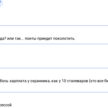
да? или так... понты приедит поколотить.
бось зарплата у охранника, как у 10 сталеваров (это все
рессой