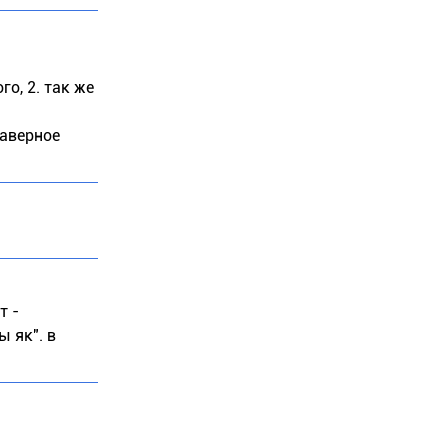
о, 2. так же
наверное
т -
 як". в