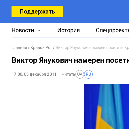
Поддержать
Новости
История
Спецпроект
Главная
Кривой Рог
Виктор Янукович намерен посетить К
Виктор Янукович намерен посет
17:00, 05 декабря 2011
Читать
UA
RU