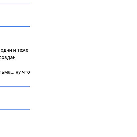
 одни и теже
"создан
ьма... ну что