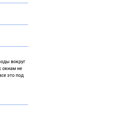
воды вокруг
к окнам не
все это под