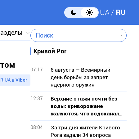
UA
RU
разделы
Поиск
Кривой Рог
итом
07:17
6 августа — Всемирный
день борьбы за запрет
R.UA в
Viber
ядерного оружия
12:37
Верхние этажи почти без
воды: криворожане
жалуются, что водоканал
не признает проблему
08:04
За три дня жители Кривого
Рога задали 34 вопроса