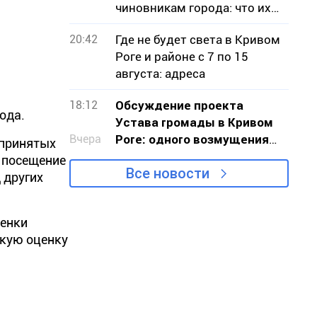
чиновникам города: что их
беспокоило
20:42
Где не будет света в Кривом
Роге и районе с 7 по 15
августа: адреса
18:12
Обсуждение проекта
ода.
Устава громады в Кривом
Вчера
Роге: одного возмущения
дпринятых
мало, нужно действовать
т посещение
Все новости
 других
ценки
окую оценку