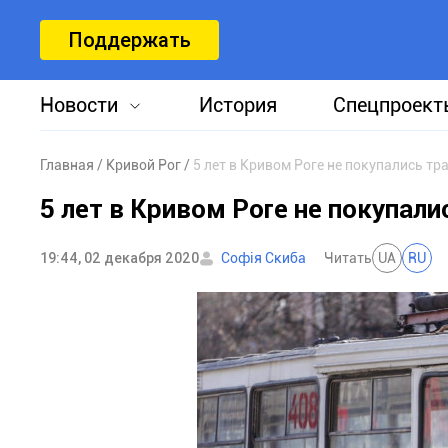
Поддержать
Новости
История
Спецпроект
Главная
Кривой Рог
5 лет в Кривом Роге не покупались т
5 лет в Кривом Роге не покупал
19:44, 02 декабря 2020
Софія Скиба
Читать
UA
RU