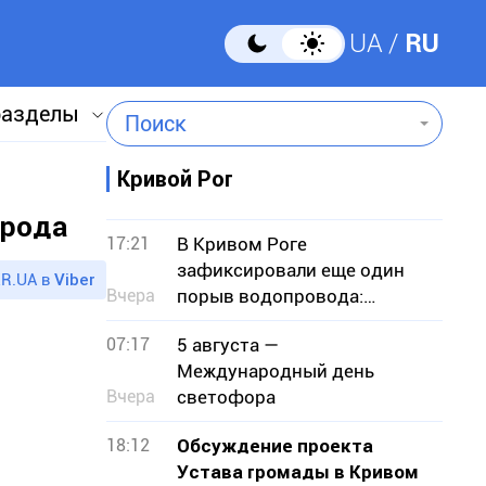
UA
RU
разделы
Поиск
Кривой Рог
орода
17:21
В Кривом Роге
зафиксировали еще один
R.UA в
Viber
Вчера
порыв водопровода:
подтопило земельные
07:17
5 августа —
участки
Международный день
Вчера
светофора
18:12
Обсуждение проекта
Устава громады в Кривом