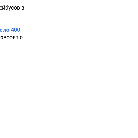
ейбусов в
оло 400
говорят о