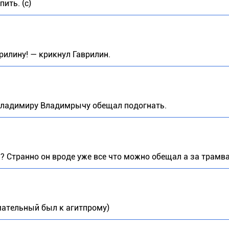
ить. (с)
илину! — крикнул Гаврилин.
х Владимиру Владимрычу обещал подогнать.
 Странно он вроде уже все что можно обещал а за трамва
мательный был к агитпрому)