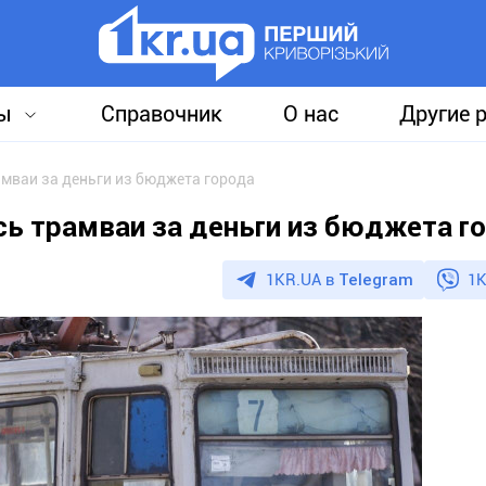
ы
Справочник
О нас
Другие 
рамваи за деньги из бюджета города
ись трамваи за деньги из бюджета г
1KR.UA в
Telegram
1K