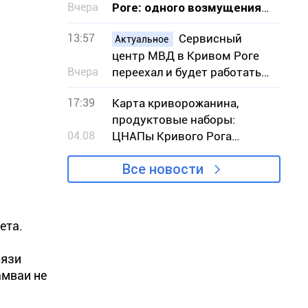
Вчера
Роге: одного возмущения
мало, нужно действовать
13:57
Сервисный
Актуальное
центр МВД в Кривом Роге
Вчера
переехал и будет работать
во время воздушных тревог
17:39
Карта криворожанина,
– адрес
продуктовые наборы:
04.08
ЦНАПы Кривого Рога
назвали самые популярные
Все новости
услуги июля
ета.
вязи
амваи не