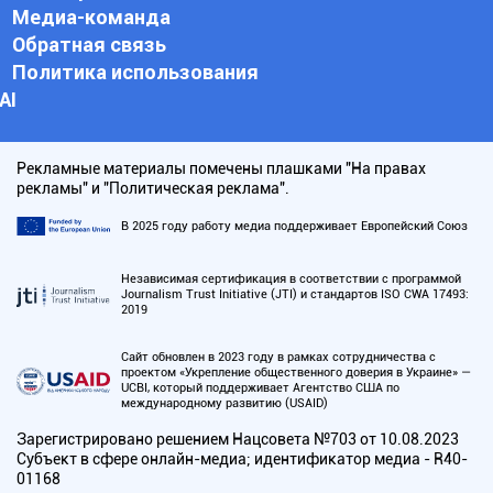
Медиа-команда
Обратная связь
Политика использования
АI
Рекламные материалы помечены плашками "На правах
рекламы" и "Политическая реклама".
В 2025 году работу медиа поддерживает Европейский Союз
Независимая сертификация в соответствии с программой
Journalism Trust Initiative (JTI) и стандартов ISO CWA 17493:
2019
Сайт обновлен в 2023 году в рамках сотрудничества с
проектом «Укрепление общественного доверия в Украине» —
UCBI, который поддерживает Агентство США по
международному развитию (USAID)
Зарегистрировано решением Нацсовета №703 от 10.08.2023
Субъект в сфере онлайн-медиа; идентификатор медиа - R40-
01168