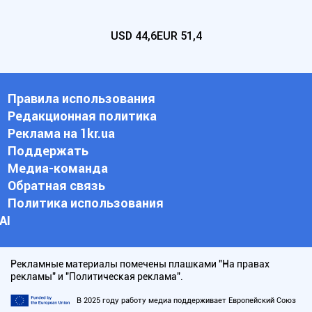
USD
44,6
EUR
51,4
Правила использования
Редакционная политика
Реклама на 1kr.ua
Поддержать
Медиа-команда
Обратная связь
Политика использования
АI
Рекламные материалы помечены плашками "На правах
рекламы" и "Политическая реклама".
В 2025 году работу медиа поддерживает Европейский Союз