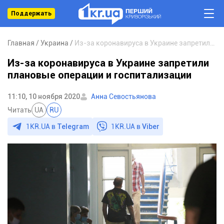
Поддержать
Главная
Украина
Из-за коронавируса в Украине запретили плановые операции и госпитализации
Из-за коронавируса в Украине запретили
плановые операции и госпитализации
11:10, 10 ноября 2020
Анна Севостьянова
Читать
UA
RU
1KR.UA в
Telegram
1KR.UA в
Viber