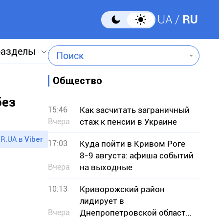
UA
RU
разделы
Поиск
Общество
без
15:46
Как засчитать заграничный
Вчера
стаж к пенсии в Украине
R.UA в
Viber
17:03
Куда пойти в Кривом Роге
8-9 августа: афиша событий
Вчера
на выходные
10:13
Криворожский район
лидирует в
Вчера
Днепропетровской области