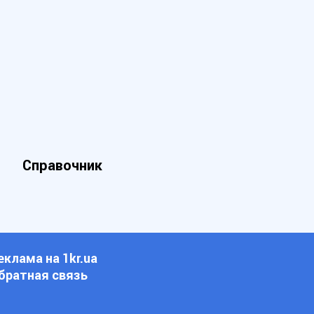
Справочник
еклама на 1kr.ua
братная связь