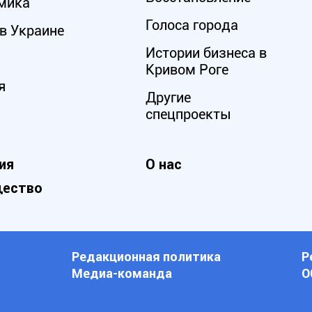
мика
Голоса города
в Украине
Истории бизнеса в
Кривом Роге
я
Другие
спецпроекты
ия
О нас
ество
Редакционная политика
Р
Медиа-команда
О