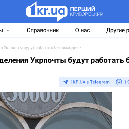
ы
Справочник
О нас
Другие 
я Укрпочты будут работать без выходных
деления Укрпочты будут работать 
1KR.UA в
Telegram
1K