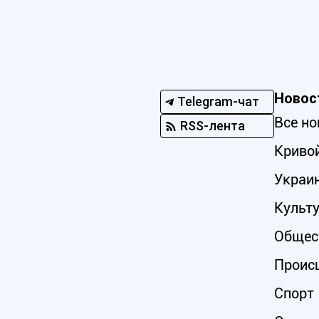
Новос
Telegram-чат
Все но
RSS-лента
Кривой
Украи
Культ
Общес
Проис
Спорт