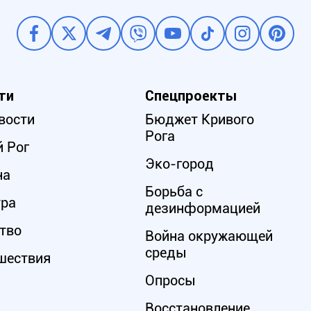
ти
Спецпроекты
вости
Бюджет Кривого
Рога
 Рог
Эко-город
на
Борьба с
ура
дезинформацией
тво
Война окружающей
среды
шествия
Опросы
Восстановление