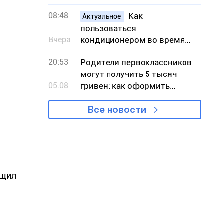
по количеству пожаров в
08:48
Как
экосистемах
Актуальное
пользоваться
Вчера
кондиционером во время
жары, чтобы снизить риск
20:53
Родители первоклассников
вынужденных отключений
могут получить 5 тысяч
света
05.08
гривен: как оформить
«Пакет школьника»
Все новости
бщил