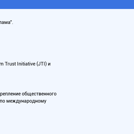
лама".
ust Initiative (JTI) и
крепление общественного
А по международному