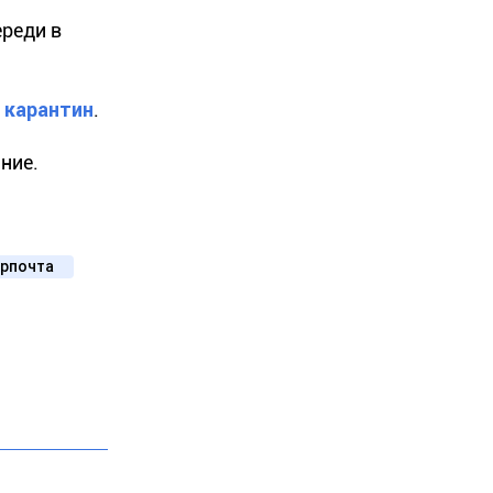
реди в
 карантин
.
ние.
крпочта