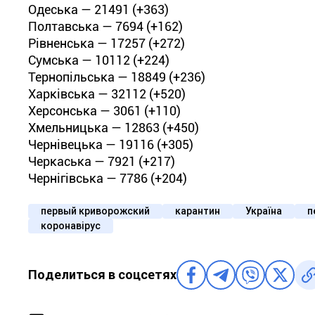
Одеська — 21491 (+363)
Полтавська — 7694 (+162)
Рівненська — 17257 (+272)
Сумська — 10112 (+224)
Тернопільська — 18849 (+236)
Харківська — 32112 (+520)
Херсонська — 3061 (+110)
Хмельницька — 12863 (+450)
Чернівецька — 19116 (+305)
Черкаська — 7921 (+217)
Чернігівська — 7786 (+204)
первый криворожский
карантин
Україна
п
коронавірус
Поделиться в соцсетях