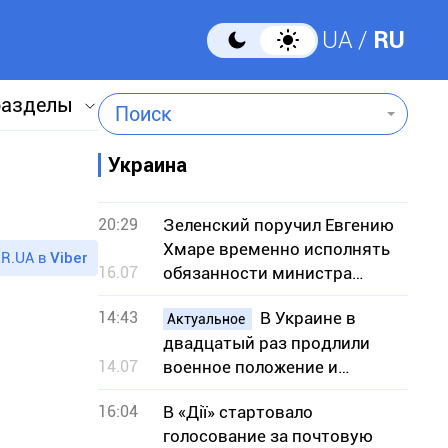
UA
RU
разделы
Поиск
Украина
20:29
Зеленский поручил Евгению
Хмаре временно исполнять
R.UA в
Viber
16.07
обязанности министра
обороны
14:43
В Украине в
Актуальное
двадцатый раз продлили
14.07
военное положение и
мобилизацию: на какой срок
16:04
В «Дії» стартовало
голосование за почтовую