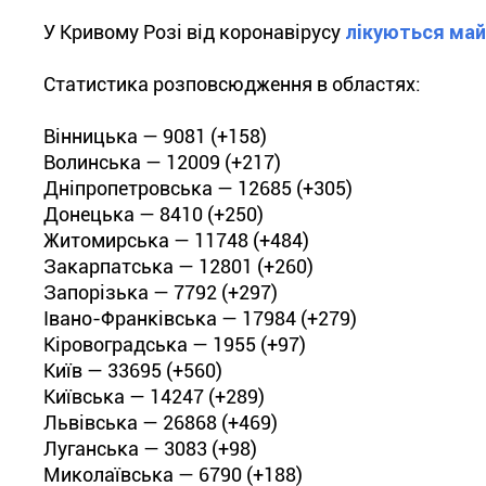
У Кривому Розі від коронавірусу
лікуються май
Статистика розповсюдження в областях:
Вінницька — 9081 (+158)
Волинська — 12009 (+217)
Дніпропетровська — 12685 (+305)
Донецька — 8410 (+250)
Житомирська — 11748 (+484)
Закарпатська — 12801 (+260)
Запорізька — 7792 (+297)
Івано-Франківська — 17984 (+279)
Кіровоградська — 1955 (+97)
Київ — 33695 (+560)
Київська — 14247 (+289)
Львівська — 26868 (+469)
Луганська — 3083 (+98)
Миколаївська — 6790 (+188)