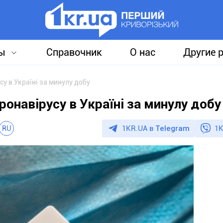
ы
Справочник
О нас
Другие 
у в Україні за минулу добу
навірусу в Україні за минулу добу
1KR.UA в
Telegram
1K
RU