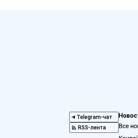
Новос
Telegram-чат
Все но
RSS-лента