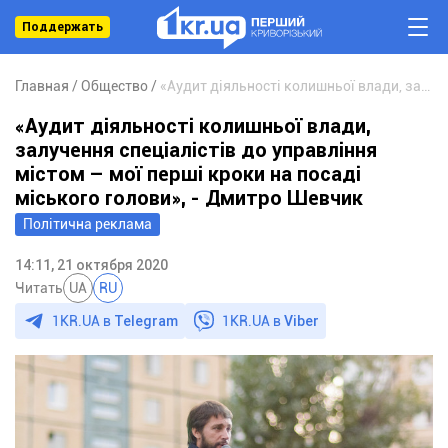
Поддержать
Главная
Общество
«Аудит діяльності колишньої влади, залучення спеціалістів до управління містом – мої перші кроки на посаді міського голови», - Дмитро Шевчик
«Аудит діяльності колишньої влади,
залучення спеціалістів до управління
містом – мої перші кроки на посаді
міського голови», - Дмитро Шевчик
Політична реклама
14:11, 21 октября 2020
Читать
UA
RU
1KR.UA в
Telegram
1KR.UA в
Viber