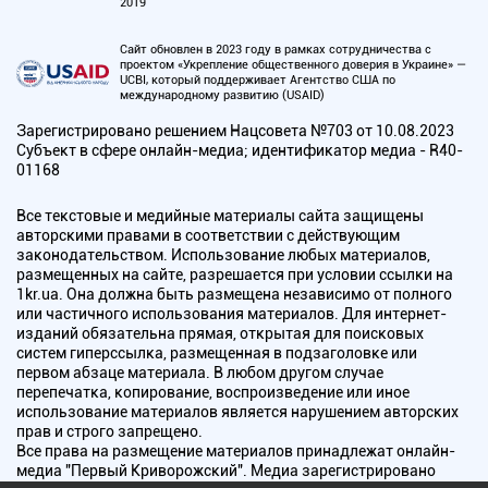
2019
Сайт обновлен в 2023 году в рамках сотрудничества с
проектом «Укрепление общественного доверия в Украине» —
UCBI, который поддерживает Агентство США по
международному развитию (USAID)
Зарегистрировано решением Нацсовета №703 от 10.08.2023
Субъект в сфере онлайн-медиа; идентификатор медиа - R40-
01168
Все текстовые и медийные материалы сайта защищены
авторскими правами в соответствии с действующим
законодательством. Использование любых материалов,
размещенных на сайте, разрешается при условии ссылки на
1kr.ua. Она должна быть размещена независимо от полного
или частичного использования материалов. Для интернет-
изданий обязательна прямая, открытая для поисковых
систем гиперссылка, размещенная в подзаголовке или
первом абзаце материала. В любом другом случае
перепечатка, копирование, воспроизведение или иное
использование материалов является нарушением авторских
прав и строго запрещено.
Все права на размещение материалов принадлежат онлайн-
медиа "Первый Криворожский". Медиа зарегистрировано