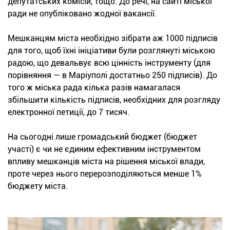
депутатських комісій, тощо. До речі, на сайті міської
ради не опубліковано жодної вакансії.
Мешканцям міста необхідно зібрати аж 1000 підписів
для того, щоб їхні ініціативи були розглянуті міською
радою, що девальвує всю цінність інструменту (для
порівняння — в Маріуполі достатньо 250 підписів). До
того ж міська рада кілька разів намагалася
збільшити кількість підписів, необхідних для розгляду
електронної петиції, до 7 тисяч.
На сьогодні лише громадський бюджет (бюджет
участі) є чи не єдиним ефективним інструментом
впливу мешканців міста на рішення міської влади,
проте через нього перерозподіляються менше 1%
бюджету міста.