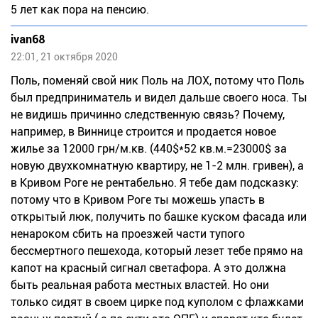
5 лет как пора на пенсию.
ivan68
22:01, 21 октября 2020
Поль, поменяй свой ник Поль на ЛОХ, потому что Поль
был предприниматель и видел дальше своего носа. Ты
не видишь причинно следственную связь? Почему,
например, в Виннице строится и продается новое
жилье за 12000 грн/м.кв. (440$*52 кв.м.=23000$ за
новую двухкомнатную квартиру, не 1-2 млн. гривен), а
в Кривом Роге не рентабельно. Я тебе дам подсказку:
потому что в Кривом Роге ты можешь упасть в
открытый люк, получить по башке куском фасада или
ненароком сбить на проезжей части тупого
бессмертного пешехода, который лезет тебе прямо на
капот на красный сигнал светафора. А это должна
быть реальная работа местных властей. Но они
только сидят в своем цирке под куполом с флажками