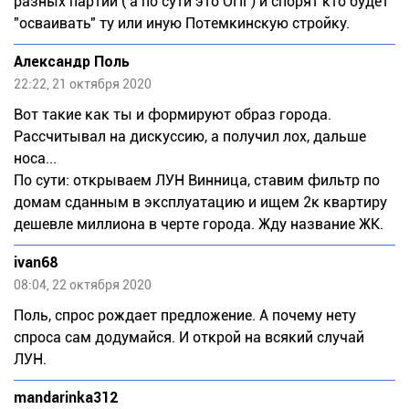
разных партий ( а по сути это ОПГ) и спорят кто будет
"осваивать" ту или иную Потемкинскую стройку.
Александр Поль
22:22, 21 октября 2020
Вот такие как ты и формируют образ города.
Рассчитывал на дискуссию, а получил лох, дальше
носа...
По сути: открываем ЛУН Винница, ставим фильтр по
домам сданным в эксплуатацию и ищем 2к квартиру
дешевле миллиона в черте города. Жду название ЖК.
ivan68
08:04, 22 октября 2020
Поль, спрос рождает предложение. А почему нету
спроса сам додумайся. И открой на всякий случай
ЛУН.
mandarinka312