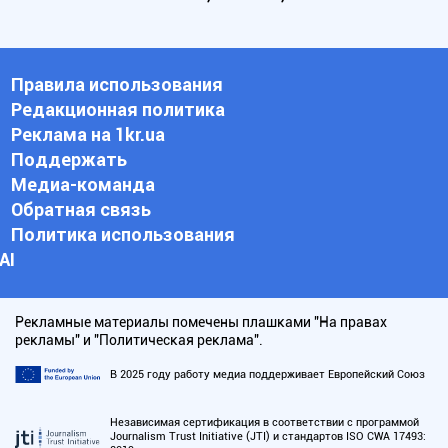
Правила использования
Редакционная политика
Реклама на 1kr.ua
Поддержать
Медиа-команда
Обратная связь
Политика использования
АI
Рекламные материалы помечены плашками "На правах
рекламы" и "Политическая реклама".
В 2025 году работу медиа поддерживает Европейский Союз
Независимая сертификация в соответствии с программой
Journalism Trust Initiative (JTI) и стандартов ISO CWA 17493: