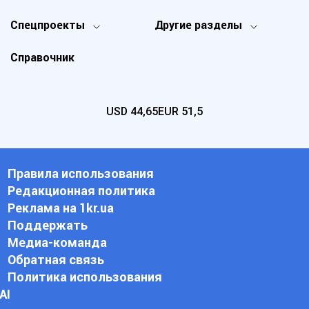
Спецпроекты
Другие разделы
Справочник
USD
44,65
EUR
51,5
Правила использования
Редакционная политика
Реклама на 1kr.ua
Поддержать
Медиа-команда
Обратная связь
Политика использования
АI