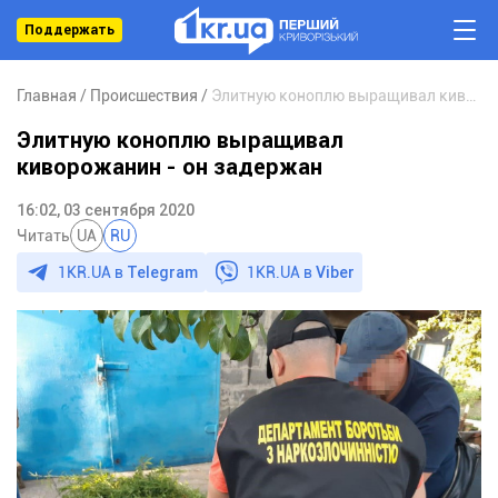
Поддержать
Главная
Происшествия
Элитную коноплю выращивал киворожанин - он задержан
Элитную коноплю выращивал
киворожанин - он задержан
16:02, 03 сентября 2020
Читать
UA
RU
1KR.UA в
Telegram
1KR.UA в
Viber