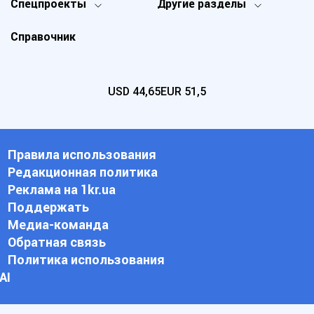
Спецпроекты
Другие разделы
Справочник
USD
44,65
EUR
51,5
Правила использования
Редакционная политика
Реклама на 1kr.ua
Поддержать
Медиа-команда
Обратная связь
Политика использования
АI