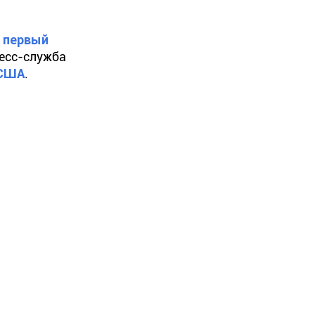
а
первый
ресс-служба
 США
.