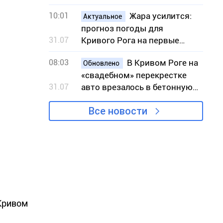
10:01
Жара усилится:
Актуальное
прогноз погоды для
31.07
Кривого Рога на первые
выходные августа
08:03
В Кривом Роге на
Обновлено
«свадебном» перекрестке
31.07
авто врезалось в бетонную
конструкцию
Все новости
 Кривом