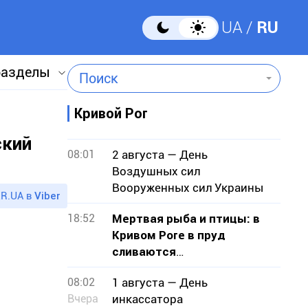
UA
RU
разделы
Поиск
Кривой Рог
ский
08:01
2 августа — День
Воздушных сил
Вооруженных сил Украины
R.UA в
Viber
18:52
Мертвая рыба и птицы: в
Кривом Роге в пруд
сливаются
канализационные стоки
08:02
1 августа — День
Вчера
инкассатора