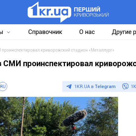
ы
Справочник
О нас
Другие 
И проинспектировал криворожский стадион «Металлург»
ез СМИ проинспектировал криворож
1KR.UA в
Telegram
1K
RU