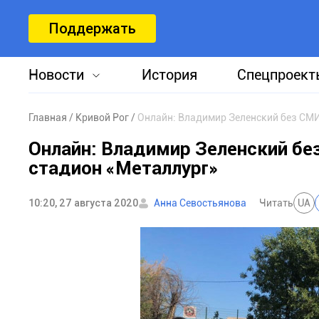
Поддержать
Новости
История
Спецпроект
Главная
Кривой Рог
Онлайн: Владимир Зеленский без СМ
Онлайн: Владимир Зеленский б
стадион «Металлург»
10:20, 27 августа 2020
Анна Севостьянова
Читать
UA