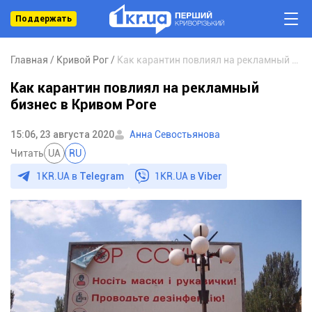
Поддержать
Главная
Кривой Рог
Как карантин повлиял на рекламный бизнес в Кривом Роге
Как карантин повлиял на рекламный
бизнес в Кривом Роге
15:06, 23 августа 2020
Анна Севостьянова
Читать
UA
RU
1KR.UA в
Telegram
1KR.UA в
Viber