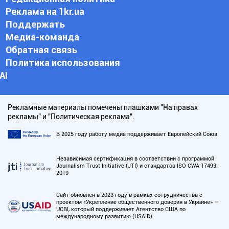
Реклама на 1kr.ua
Поддержать
Медиа-команда
Обратная связь
Политика использования
АI
Рекламные материалы помечены плашками "На правах
рекламы" и "Политическая реклама".
В 2025 году работу медиа поддерживает Европейский Союз
Независимая сертификация в соответствии с программой
Journalism Trust Initiative (JTI) и стандартов ISO CWA 17493:
2019
Сайт обновлен в 2023 году в рамках сотрудничества с
проектом «Укрепление общественного доверия в Украине» —
UCBI, который поддерживает Агентство США по
международному развитию (USAID)